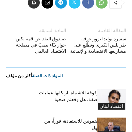
المقالة القادمة
المادة السابقة
سفيرة بولندا تزور غرفة
صندوق النقد عن قمة بكين:
طرابلس الكبرى وتطّلع على
حوار بنّاء يصبّ في مصلحة
مشاريعها الاقتصادية والإنمائية
الاقتصاد العالمي
المواد ذات الصلة
أكثر من مؤلف
تعميم صورة موقوفة للاشتباه بارتكابها عمليات
احتيال وانتحال صفة، هل وقعتم ضحية
اقتصاد لبنان
أعمالها؟
كركي يدعو المضمونين للاستفادة، فوراً، من
قانون تعليق المهل