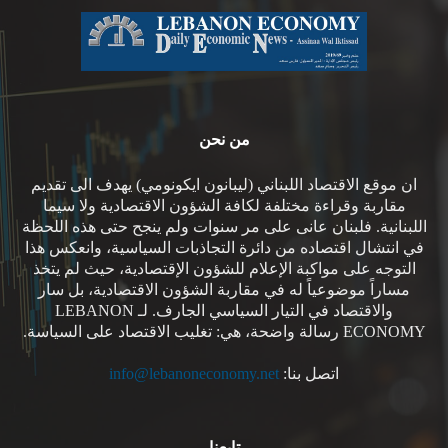
من نحن
ان موقع الاقتصاد اللبناني (ليبانون ايكونومي) يهدف الى تقديم
مقاربة وقراءة مختلفة لكافة الشؤون الاقتصادية ولا سيما
اللبنانية. فلبنان عانى على مر سنوات ولم ينجح حتى هذه اللحظة
في انتشال اقتصاده من دائرة التجاذبات السياسية، وانعكس هذا
التوجه على مواكبة الإعلام للشؤون الإقتصادية، حيث لم يتخذ
مساراً موضوعياً له في مقاربة الشؤون الاقتصادية، بل سار
والاقتصاد في التيار السياسي الجارف. لـ LEBANON
ECONOMY رسالة واضحة، هي: تغليب الاقتصاد على السياسة.
اتصل بنا:
info@lebanoneconomy.net
تابعنا