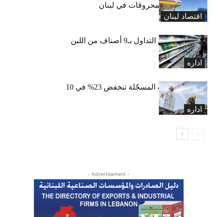
لارتفاع أسعار المحروقات في لبنان
اقتصاد لبنان
«الاقتصاد» تعلّق التداول بـ9 أصناف من اللبن
واللبنة
اداره
الرخص العقارية المسجّلة تنخفض 23% في 10
أشهر
اداره
- Advertisement -