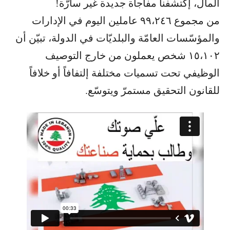
المال، إكتشفنا مفاجأة جديدة غير سارّة!
من مجموع ٩٩،٢٤٦ عاملين اليوم في الإدارات
والمؤسّسات العامّة والبلديّات في الدولة، تبيّن أن
١٥،١٠٢ شخص يعملون من خارج التوصيف
الوظيفي تحت تسميات مختلفة إلتفافاً أو خلافاً
للقانون التحقيق مستمرّ ويتوسّع.