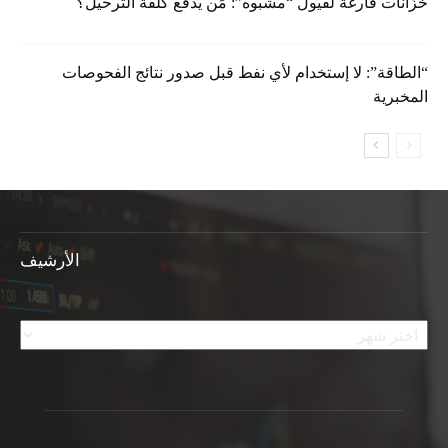
خزّانات فارغة لفيول “مشبوه”: مَن يدفع كلفة الترحيل؟
“الطاقة”: لا إستخدام لأي نفط قبل صدور نتائج الفحوصات
المخبرية
الأرشيف
الأرشيف