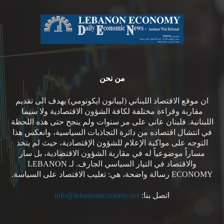
من نحن
ان موقع الاقتصاد اللبناني (ليبانون ايكونومي) يهدف الى تقديم
مقاربة وقراءة مختلفة لكافة الشؤون الاقتصادية ولا سيما
اللبنانية. فلبنان عانى على مر سنوات ولم ينجح حتى هذه اللحظة
في انتشال اقتصاده من دائرة التجاذبات السياسية، وانعكس هذا
التوجه على مواكبة الإعلام للشؤون الإقتصادية، حيث لم يتخذ
مساراً موضوعياً له في مقاربة الشؤون الاقتصادية، بل سار
والاقتصاد في التيار السياسي الجارف. لـ LEBANON
ECONOMY رسالة واضحة، هي: تغليب الاقتصاد على السياسة.
اتصل بنا:
info@lebanoneconomy.net