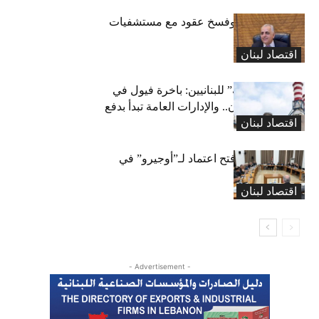
كركي: إنذارات وفسخ عقود مع مستشفيات
مخالفة
اقتصاد لبنان
بشرى “كهربائية” للبنانيين: باخرة فيول في
طريقها إلى لبنان.. والإدارات العامة تبدأ بدفع
اقتصاد لبنان
متوجباتها
لجنة المال تقرّ فتح اعتماد لـ”أوجيرو” في
موازنة 2026
اقتصاد لبنان
- Advertisement -