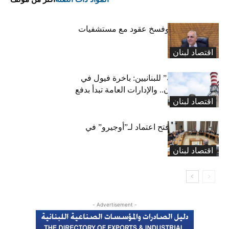
كركي: إنذارات وفسخ عقود مع مستشفيات
مخالفة
اقتصاد لبنان
بشرى “كهربائية” للبنانيين: باخرة فيول في
طريقها إلى لبنان.. والإدارات العامة تبدأ بدفع
اقتصاد لبنان
متوجباتها
لجنة المال تقرّ فتح اعتماد لـ”أوجيرو” في
موازنة 2026
اقتصاد لبنان
- Advertisement -