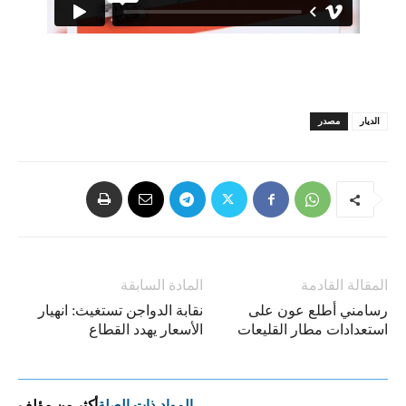
الديار
مصدر
المقالة القادمة
المادة السابقة
رسامني أطلع عون على
نقابة الدواجن تستغيث: انهيار
استعدادات مطار القليعات
الأسعار يهدد القطاع
المواد ذات الصلة
أكثر من مؤلف