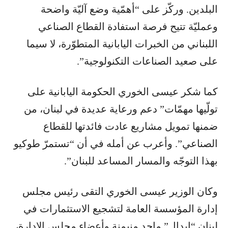
البلدين. وركّز على “أهمّية وضع آليّة واضحة
وعمليّة تتيح فرصة استفادة القطاع الصناعي
اللبناني من الخبرات اليابانية المتطوّرة، لا سيما
على صعيد الصناعات التكنولوجية”.
كما شكر عيسى الخوري الحكومة اليابانية على
تولّيها مهمّات” دعم ورعاية عديدة في لبنان، من
ضمنها تمويل مشاريع عادت فائدتها للقطاع
الصناعي”. وأعرب عن أمله في أن “تستمرّ طوكيو
بهذا التوجّه والمسار المساعد للبنان”.
وكان الوزير عيسى الخوري التقى رئيس مجلس
إدارة المؤسسة العامة لتشجيع الاستثمارات في
لبنان “إيدال” ماجد منيمنة وأعضاء مجلس الادارة،