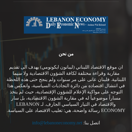
من نحن
ان موقع الاقتصاد اللبناني (ليبانون ايكونومي) يهدف الى تقديم
مقاربة وقراءة مختلفة لكافة الشؤون الاقتصادية ولا سيما
اللبنانية. فلبنان عانى على مر سنوات ولم ينجح حتى هذه اللحظة
في انتشال اقتصاده من دائرة التجاذبات السياسية، وانعكس هذا
التوجه على مواكبة الإعلام للشؤون الإقتصادية، حيث لم يتخذ
مساراً موضوعياً له في مقاربة الشؤون الاقتصادية، بل سار
والاقتصاد في التيار السياسي الجارف. لـ LEBANON
ECONOMY رسالة واضحة، هي: تغليب الاقتصاد على السياسة.
اتصل بنا:
info@lebanoneconomy.net