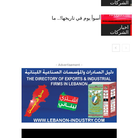
الشركات
“فيراري” تشهد أسوأ يوم في تاريخها!.. ما
القصة؟
اخبار
الشركات
- Advertisement -