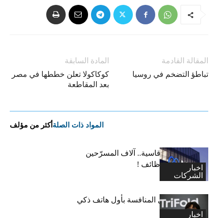
المقالة القادمة
المادة السابقة
تباطؤ التضخم في روسيا
كوكاكولا تعلن خططها في مصر
بعد المقاطعة
المواد ذات الصلة
أكثر من مؤلف
“ميتا”: قرارات قاسية.. آلاف المسرّحين
وتجميد آلاف الوظائف !
اخبار
الشركات
سامسونغ تشعل المنافسة بأول هاتف ذكي
ثلاثي الطي
اخبار