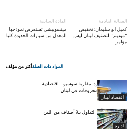
المقالة القادمة
المادة السابقة
كميل ابو سليمان: تخفيض
ميتسوبيشي تستعرض نموذجها
“مودينز” لتصنيف لبنان ليس
المعدل من سيارات الجديدة كليا
مؤامر
المواد ذات الصلة
أكثر من مؤلف
التضخم المستورد: مقاربة سوسيو – اقتصادية
لارتفاع أسعار المحروقات في لبنان
اقتصاد لبنان
«الاقتصاد» تعلّق التداول بـ9 أصناف من اللبن
واللبنة
اداره