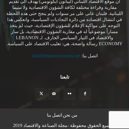
ان موقع الاقتصاد اللبناني (ليبانون ايكونومي) يهدف الى تقديم
مقاربة وقراءة مختلفة لكافة الشؤون الاقتصادية ولا سيما
اللبنانية. فلبنان عانى على مر سنوات ولم ينجح حتى هذه اللحظة
في انتشال اقتصاده من دائرة التجاذبات السياسية، وانعكس هذا
التوجه على مواكبة الإعلام للشؤون الإقتصادية، حيث لم يتخذ
مساراً موضوعياً له في مقاربة الشؤون الاقتصادية، بل سار
والاقتصاد في التيار السياسي الجارف. لـ LEBANON
ECONOMY رسالة واضحة، هي: تغليب الاقتصاد على السياسة.
اتصل بنا:
info@lebanoneconomy.net
تابعنا
من نحن
اتصل بنا
© جميع الحقوق محفوظة -مجلة الصناعة والاقتصاد 2019