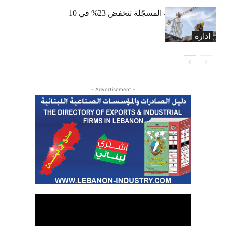
الرخص العقارية المسجّلة تنخفض 23% في 10
أشهر
اداره
- Advertisement -