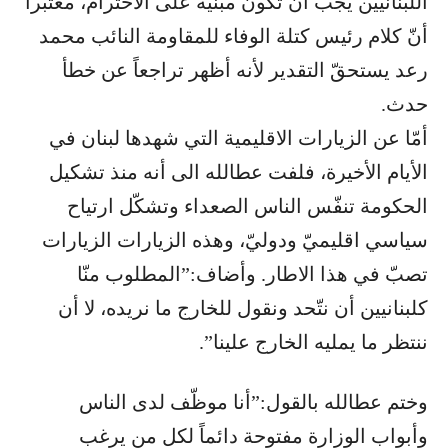
اللبنانيين يجب أن تكون مبنيّة على الاحترام، معتبراً
أنّ كلام رئيس كتلة الوفاء للمقاومة النائب محمد
رعد يستحقّ التقدير لأنه أظهر تراجعاً عن خطأ
حدث.
أمّا عن الزيارات الاقليمية التي شهدها لبنان في
الأيام الأخيرة، فلفت عطالله الى أنه منذ تشكيل
الحكومة تنفّس الناس الصعداء وتشكّل ارتياح
سياسي اقليميّ ودوليّ، وهذه الزيارات الزيارات
تصبّ في هذا الاطار. وأضاف:”المطلوب منّا
كلبنانيين أن نتّحد ونقول للخارج ما نريده، لا أن
ننتظر ما يمليه الخارج علينا”.
وختم عطالله بالقول:”أنا موظّف لدى الناس
وأبواب الوزارة مفتوحة دائماً لكل من يرغب