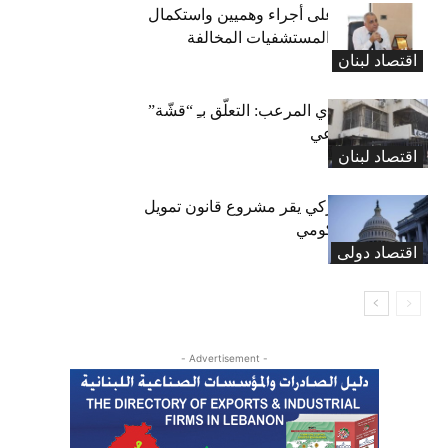
كركي: الادّعاء على أجراء وهميين واستكمال
الإجراءات بحق المستشفيات المخالفة
اقتصاد لبنان
المعاش التقاعدي المرعب: التعلّق بـِ “قشّة”
الضمان الاجتماعي
اقتصاد لبنان
«الشيوخ» الأميركي يقر مشروع قانون تمويل
لتجنب إغلاق حكومي
اقتصاد دولی
- Advertisement -