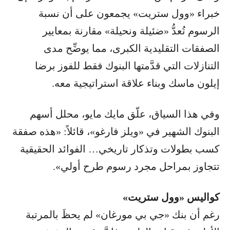
خبراء «وول ستريت» يجمعون على أن نسبة
الرسوم تُعدُّ «ضئيلة ونحيلة» مقارنة بمعايير
الصفقات التقليدية الكبرى، مما يوضِّح مدى
التنازلات التي قدَّمتها البنوك فقط للفوز برضا
إيلون ماسك وبناء علاقة استراتيجية معه.
وفي هذا السياق، علّق مايك مايو، محلل أسهم
البنوك الشهير في «ويلز فارغو»، قائلاً: «هذه صفقة
كسب بطولات وتذكار تاريخي… الفوائد الحقيقية
تتجاوز بمراحل مجرد رسوم طرح أولي».
كواليس «وول ستريت»
رغم أن بنك «جي بي مورغان» لم يحظَ بالمرتبة