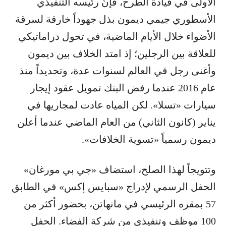
الأولى في قيادة الطرح، فإنَّ رئيسه التنفيذي
الأسطوري جيمي ديمون بذل جهوداً خارقة لسرقة
الأضواء خلال الأيام الماضية، في تحول دراماتيكي
للعلاقة بين الرجلين؛ إذ امتد الخلاف بين ديمون
وأغنى رجل في العالم لسنوات عدة، وتحديداً منذ
عام 2016 عندما رفض البنك تمويل عقود إيجار
سيارات «تسلا». لكن المياه عادت لمجاريها في
يناير (كانون الثاني) من العام الماضي عندما أعلن
ديمون رسمياً «تسوية الخلافات».
وتتويجاً لهذا الصلح، استضاف «جي بي مورغان»
الحفل الرسمي لإدراج «سبايس إكس» في الطابق
57 بمقره الرئيسي في مانهاتن، بحضور أكثر من
100 موظف وتنفيذي من شركة الفضاء. الحفل