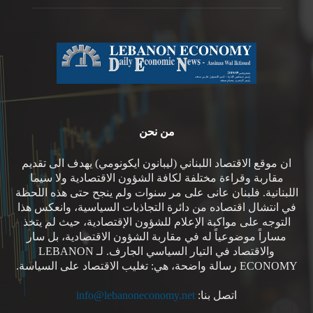
من نحن
ان موقع الاقتصاد اللبناني (ليبانون ايكونومي) يهدف الى تقديم
مقاربة وقراءة مختلفة لكافة الشؤون الاقتصادية ولا سيما
اللبنانية. فلبنان عانى على مر سنوات ولم ينجح حتى هذه اللحظة
في انتشال اقتصاده من دائرة التجاذبات السياسية، وانعكس هذا
التوجه على مواكبة الإعلام للشؤون الإقتصادية، حيث لم يتخذ
مساراً موضوعياً له في مقاربة الشؤون الاقتصادية، بل سار
والاقتصاد في التيار السياسي الجارف. لـ LEBANON
ECONOMY رسالة واضحة، هي: تغليب الاقتصاد على السياسة.
اتصل بنا:
info@lebanoneconomy.net