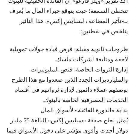
أكد تقرير «ويلز فارغو» أنَّ الفائدة الحقيقية للبنوك
تتخطى السمعة؛ حيث يتوقع خبراء المال ما يُعرف
بـ«تأثير المضاعف لسبايس إكس». هذا التأثير
يتلخص في نقطتين:
طروحات ثانوية مقبلة: فرص قيادة جولات تمويلية
لاحقة ومتابعة لشركات ماسك.
إدارة الثروات الخاصة: قنص المليونيرات
والمليارديرات الجدد الذين صعدوا مع هذا الطرح
بوصفهم عملاء دائمين لإدارة ثرواتهم في أقسام
الخدمات المصرفية الخاصة بالبنوك.
بداية «الدورة الفائقة» لأسواق المال
يُمثل نجاح صفقة «سبايس إكس» البالغة 75 مليار
دولار أحدث وأقوى مؤشر على دخول الأسواق فيما