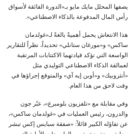
يصفها المحلل مايك مايو بـ«الدورة الفائقة لأسواق
رأس المال المدفوعة بالذكاء الاصطناعي».
هذا الانتعاش يحمل أهميةً بالغةً لـ«غولدمان
ساكس» و«مورغان ستانلي» تحديداً، نظراً للتقارير
الواسعة التي تؤكد قيادتهما الاكتتابات المرتقبة
لعمالقة الذكاء الاصطناعي التوليدي مثل
«أنثروبيك» و«أوبن إيه آي» والمتوقع إجراؤها في
وقت لاحق من هذا العام.
وفي مقابلة مع «تلفزيون بلومبرغ»، عبّر جون
والدرون، رئيس العمليات في «غولدمان ساكس»،
عن تفاؤله الكبير قائلاً: «صفقة سبايس إكس تبشر
ببداية موجة ضخمة من الطروحات الأولية التي