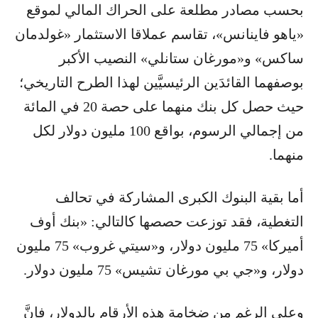
بحسب مصادر مطلعة على الحراك المالي لموقع
«ياهو فاينانس»، تقاسم عملاقا الاستثمار «غولدمان
ساكس» و«مورغان ستانلي» النصيب الأكبر
بوصفهما القائدَين الرئيسيَّين لهذا الطرح التاريخي؛
حيث حصل كل بنك منهما على حصة 20 في المائة
من إجمالي الرسوم، بواقع 100 مليون دولار لكل
منهما.
أما بقية البنوك الكبرى المشاركة في تحالف
التغطية، فقد توزعت حصصها كالتالي: «بنك أوف
أميركا» 75 مليون دولار، و«سيتي غروب» 75 مليون
دولار، و«جي بي مورغان تشيس» 75 مليون دولار.
وعلى الرغم من ضخامة هذه الأرقام بالدولار، فإنَّ