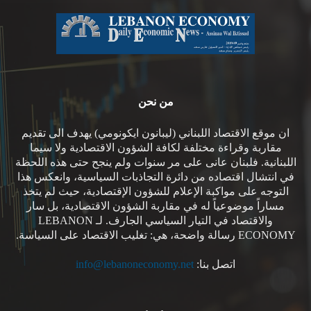
من نحن
ان موقع الاقتصاد اللبناني (ليبانون ايكونومي) يهدف الى تقديم
مقاربة وقراءة مختلفة لكافة الشؤون الاقتصادية ولا سيما
اللبنانية. فلبنان عانى على مر سنوات ولم ينجح حتى هذه اللحظة
في انتشال اقتصاده من دائرة التجاذبات السياسية، وانعكس هذا
التوجه على مواكبة الإعلام للشؤون الإقتصادية، حيث لم يتخذ
مساراً موضوعياً له في مقاربة الشؤون الاقتصادية، بل سار
والاقتصاد في التيار السياسي الجارف. لـ LEBANON
ECONOMY رسالة واضحة، هي: تغليب الاقتصاد على السياسة.
اتصل بنا:
info@lebanoneconomy.net