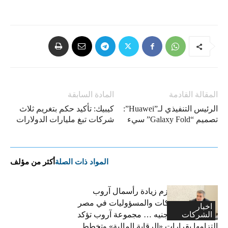
المقالة القادمة
المادة السابقة
الرئيس التنفيذي لـ”Huawei”:
كيبيك: تأكيد حكم بتغريم ثلاث
تصميم “Galaxy Fold” سيء
شركات تبغ مليارات الدولارات
المواد ذات الصلة
أكثر من مؤلف
فاتح بكداش:نعتزم زيادة رأسمال آروب
لتأمينات الممتلكات والمسؤوليات في مصر
اخبار
الشركات
إلى 600 مليون جنيه … مجموعة آروب تؤكد
التزامها بقرارات «الرقابة المالية» وتخطط