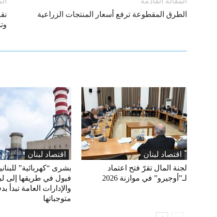
المقالة القادمة
الم
الطرق المقطوعة ترفع أسعار المنتجات الزراعية
نقا
وتو
اقتصاد لبنان
اقتصاد لبنان
لجنة المال تقرّ فتح اعتماد
بشرى “كهربائية” للبناني
لـ”أوجيرو” في موازنة 2026
فيول في طريقها إلى لبن
والإدارات العامة تبدأ بد
متوجباتها