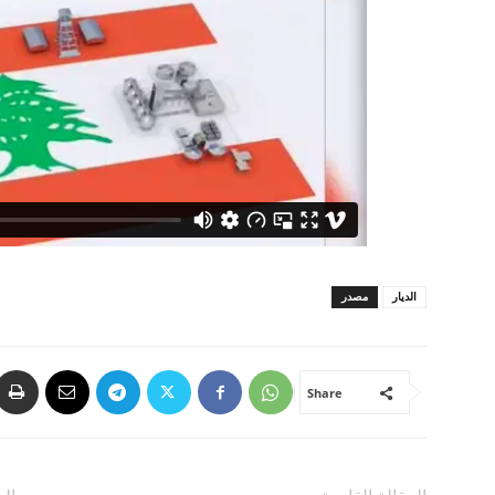
الديار
مصدر
Share