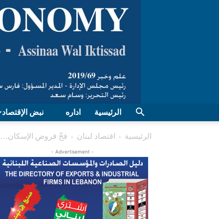
الرئيسية
اداره
نبض الإقتصاد
الرئيسية
اقتصاد لبنان
فخّ قروض الإسكان… القرض 50 والسداد 
- Advertisement -