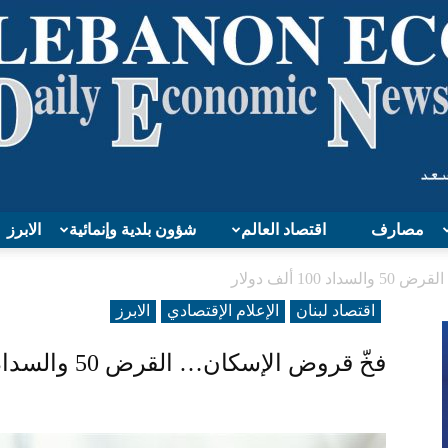
مصارف
اقتصاد العالم
شؤون بلدية وإنمائية
الابرز
Lebanon
100 ألف دولار
اقتصاد لبنان
الإعلام الإقتصادي
الابرز
فخّ قروض الإسكان… القرض 50 والسداد 100 ألف دولار
Economy