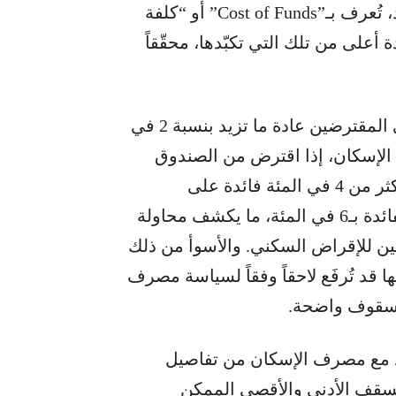
المصادر كلفة يُسدّدها المصرف على شكل فوائد، تُعرف بـ”Cost of Funds” أو “كلفة
 أعلى من تلك التي تكبّدها، محقّقاً
لكن لهذه العملية أصولاً، فالفائدة المفروضة على المقترضين عادة ما تزيد بنسبة 2 في
الإسكان، إذا اقترض من الصندوق
العربي بفائدة 2 في المئة، يُفترض به ألا يفرض أكثر من 4 في المئة فائدة على
المقترضين منه. لكن الواقع يشير إلى أنه حدّد الفائدة بـ6 في المئة، ما يكشف محاولة
ين للإقراض السكني. والأسوأ من ذلك
ها قد تُرفَع لاحقاً وفقاً لسياسة مصرف
 سقوف واضحة.
عقد مع مصرف الإسكان من تفاصيل
لسقف الأدنى والأقصى الممكن