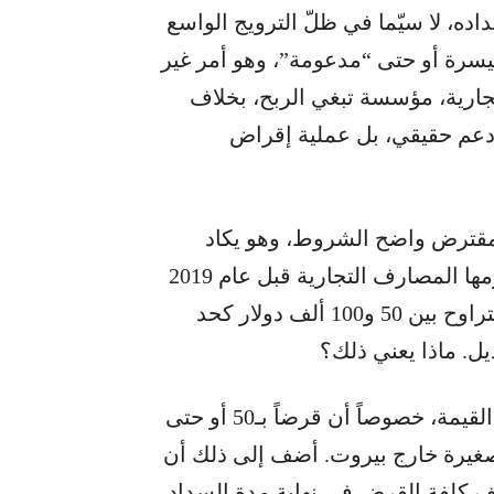
اده، لا سيّما في ظلّ الترويج الواسع
سرة أو حتى “مدعومة”، وهو أمر غير
ارية، مؤسسة تبغي الربح، بخلاف
ا دعم حقيقي، بل عملية إقراض
لمقترض واضح الشروط، وهو يكاد
يتطابق مع عقود الإقراض السكني التي كانت تبرمها المصارف التجارية قبل عام 2019
لكنه يفوقها إجحافاً بشكل أو بآخر. قيمة القرض تتراوح بين 50 و100 ألف دولار كحد
فائدة الـ6 في المئة تُعد مرتفعة على قرض بهذه القيمة، خصوصاً أن قرضاً بـ50 أو حتى
ة صغيرة خارج بيروت. أضف إلى ذلك أن
اعف كلفة القرض في نهاية مدة السداد.