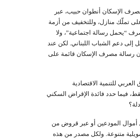
لمصرف الإسكان أنطوان حبيب، عبر
لى تملّك منازل، وللتخفيف من أزمة
رف “يحمل رسالة اجتماعية”، ولا
 إلى دعم الشباب اللبناني. لكن عند
 أن رسالة مصرف الإسكان قائمة على
“الصندوق العربي للتنمية الاقتصادية
 منخفضة بلغت 2 في المئة فقط، فيما حدد فائدة الإقراض السكني
ل أموال المودعين أو عبر قروض من
يلية متنوعة. ولكل مصدر من هذه