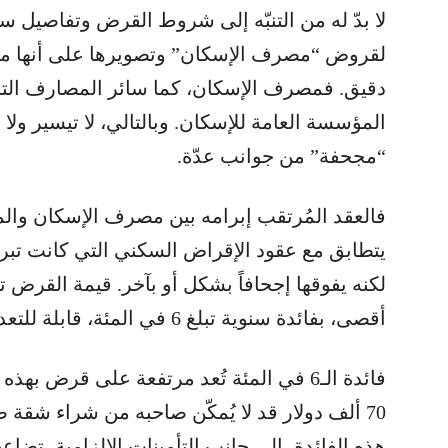
لا بدّ له من التنبّه إلى شروط القرض وتفاصيل سد
لقروض “مصرف الإسكان” وتصويرها على أنها مي
دقيق. فمصرف الإسكان، كما سائر المصارف التج
المؤسسة العامة للإسكان. وبالتالي، لا تيسير ول
“مجحفة” من جوانب عدّة.
فالعقد المُرتقب إبرامه بين مصرف الإسكان وا
أقصى، بفائدة سنوية تبلغ 6 في المئة، قابلة للتعديل. ماذا يعني ذلك؟
70 ألف دولار قد لا يُمكّن صاحبه من شراء شق
هذه الفائدة، إلى جانب التأمينات الإلزامية، تض