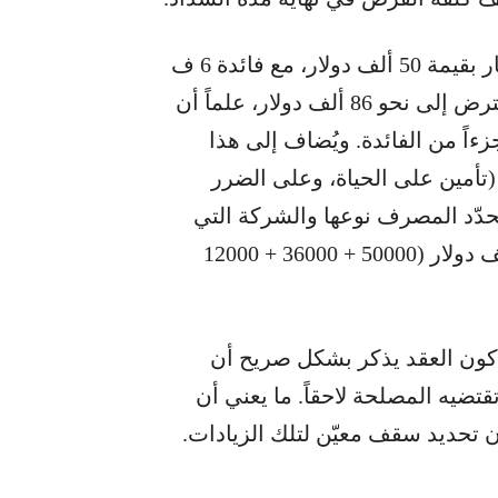
وإذا أخذنا مثالاً واقعياً، شقة صغيرة في جرود عكّار بقيمة 50 ألف دولار، مع فائدة 6 ف
يالمئة سنوياً، فإنها ستؤدي إلى تراكم المبلغ المقترض إلى نحو 86 ألف دولار، علماً أن
ً من الفائدة. ويُضاف إلى هذا
إلزامية (تأمين على الحياة، وعلى الضرر
حدّد المصرف نوعها والشركة التي
تُديرها. بالتالي، يصبح إجمالي الدين قرابة 100 ألف دولار (50000 + 36000 + 12000
 كون العقد يذكر بشكل صريح أن
ضيه المصلحة لاحقاً. ما يعني أن