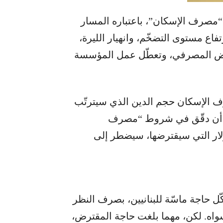
 “مصرف الإسكان”، باعتباره المسار
فاع مستوى التضخّم، وانهيار الليرة،
قراض المصرفي، وتعطّل عمل المؤسسة
 الإسكان حجم الدين الذي سيترتّب
ن أن دقّق في شروط “مصرف
يدرك المقترض أنّ الـ50 ألف دولار التي سيقترضها، سيضطر إلى
ل حاجة ماسّة للبنانيين، بصرف النظر
ه. لكن، مهما بلغت حاجة المقترض،