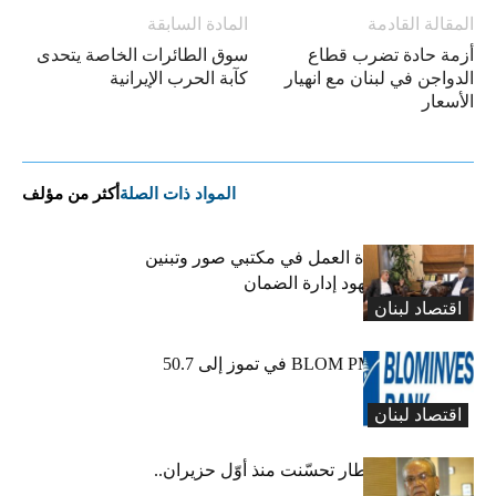
المقالة القادمة
المادة السابقة
أزمة حادة تضرب قطاع
سوق الطائرات الخاصة يتحدى
الدواجن في لبنان مع انهيار
كآبة الحرب الإيرانية
الأسعار
المواد ذات الصلة
أكثر من مؤلف
كركي يعلن عودة العمل في مكتبي صور وتبنين
وطليس ينوّه بجهود إدارة الضمان
اقتصاد لبنان
ارتفاع مؤشر BLOM PMI في تموز إلى 50.7
نقطة
اقتصاد لبنان
عبود: حركة المطار تحسّنت منذ أوّل حزيران..
ولكن