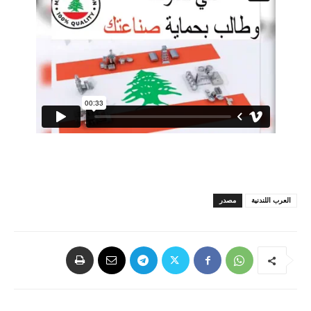
العرب اللندنية
مصدر