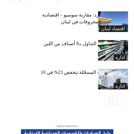
التضخم المستورد: مقاربة سوسيو – اقتصادية
لارتفاع أسعار المحروقات في لبنان
اقتصاد لبنان
«الاقتصاد» تعلّق التداول بـ9 أصناف من اللبن
واللبنة
اداره
الرخص العقارية المسجّلة تنخفض 23% في 10
أشهر
اداره
- Advertisement -