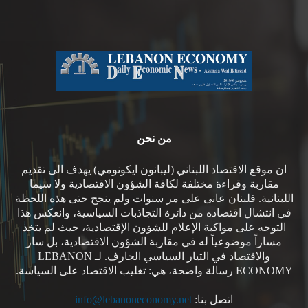
من نحن
ان موقع الاقتصاد اللبناني (ليبانون ايكونومي) يهدف الى تقديم
مقاربة وقراءة مختلفة لكافة الشؤون الاقتصادية ولا سيما
اللبنانية. فلبنان عانى على مر سنوات ولم ينجح حتى هذه اللحظة
في انتشال اقتصاده من دائرة التجاذبات السياسية، وانعكس هذا
التوجه على مواكبة الإعلام للشؤون الإقتصادية، حيث لم يتخذ
مساراً موضوعياً له في مقاربة الشؤون الاقتصادية، بل سار
والاقتصاد في التيار السياسي الجارف. لـ LEBANON
ECONOMY رسالة واضحة، هي: تغليب الاقتصاد على السياسة.
اتصل بنا:
info@lebanoneconomy.net