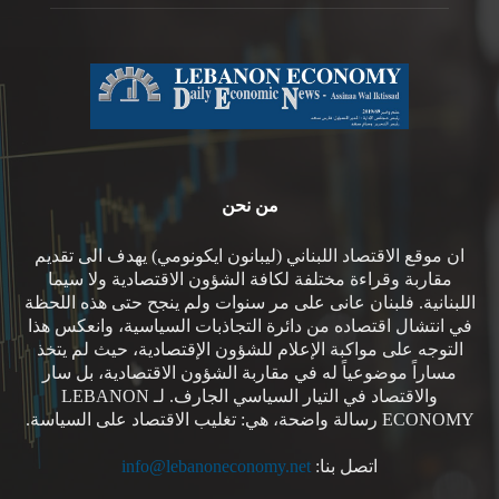
من نحن
ان موقع الاقتصاد اللبناني (ليبانون ايكونومي) يهدف الى تقديم
مقاربة وقراءة مختلفة لكافة الشؤون الاقتصادية ولا سيما
اللبنانية. فلبنان عانى على مر سنوات ولم ينجح حتى هذه اللحظة
في انتشال اقتصاده من دائرة التجاذبات السياسية، وانعكس هذا
التوجه على مواكبة الإعلام للشؤون الإقتصادية، حيث لم يتخذ
مساراً موضوعياً له في مقاربة الشؤون الاقتصادية، بل سار
والاقتصاد في التيار السياسي الجارف. لـ LEBANON
ECONOMY رسالة واضحة، هي: تغليب الاقتصاد على السياسة.
اتصل بنا:
info@lebanoneconomy.net