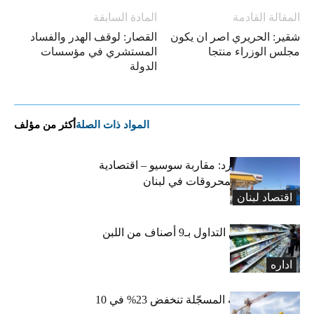
المقالة القادمة
المادة السابقة
شقير: الحريري اصر ان يكون
القصار: لوقف الهدر والفساد
مجلس الوزراء منتجا
المستشري في مؤسسات
الدولة
المواد ذات الصلة
أكثر من مؤلف
التضخم المستورد: مقاربة سوسيو – اقتصادية
لارتفاع أسعار المحروقات في لبنان
اقتصاد لبنان
«الاقتصاد» تعلّق التداول بـ9 أصناف من اللبن
واللبنة
اداره
الرخص العقارية المسجّلة تنخفض 23% في 10