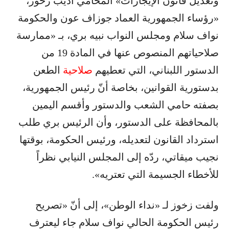
وتعديل قانون الإيجارات» المحامي أديب زخور،
«رؤساء الجمهورية العماد جوزاف عون والحكومة
نواف سلام ومجلس النواب نبيه بري، بـ «ممارسة
صلاحياتهم المنصوص عنها في المادة 19 من
الدستور اللبناني، التي تعطيهم
صلاحية
الطعن
بدستورية القوانين، بخاصة أنّ رئيس الجمهورية،
بصفته حامي الشعب والدستور وأقسم اليمين
بالمحافظة على الدستور، وأن الرئيس بري طلب
استرداد القانون لتعديله، ورئيس الحكومة، بوقتها
نجيب ميقاتي، ردّه إلى المجلس النيابي نظراً
للأخطاء الجسيمة التي تعتريه».
ولفت زخوز لـ «نداء الوطن»، إلى أنّ «تصريح
رئيس الحكومة الحالي نواف سلام جاء ليعترف