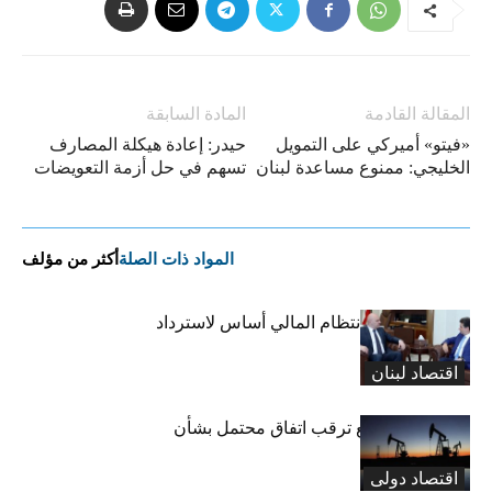
المقالة القادمة
المادة السابقة
«فيتو» أميركي على التمويل
حيدر: إعادة هيكلة المصارف
الخليجي: ممنوع مساعدة لبنان
تسهم في حل أزمة التعويضات
المواد ذات الصلة
أكثر من مؤلف
كنعان: قانون الانتظام المالي أساس لاسترداد
الودائع
اقتصاد لبنان
النفط يتراجع مع ترقب اتفاق محتمل بشأن
مضيق هرمز
اقتصاد دولی