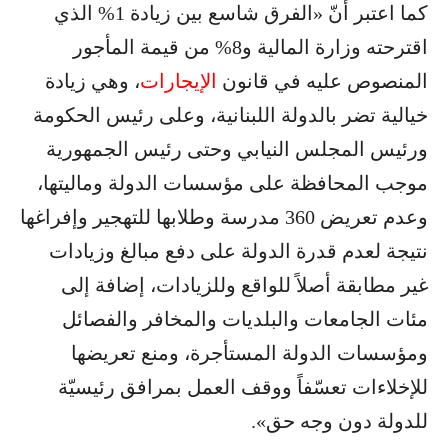
كما اعتبر أنّ «الفرق شاسع بين زيادة 1% الذي
اقترحته وزارة المالية و8% من قيمة المأجور
المنصوص عليه في قانون
الإيجارات
، وهي زيادة
خيالية تضر بالدولة اللبنانية، وعلى رئيس الحكومة
ورئيس المجلس النيابي وحتى رئيس الجمهورية
موجب المحافظة على مؤسسات الدولة وماليتها،
وعدم تعريض 360 مدرسة وطلابها للتهجير وإفراغها
نتيجة لعدم قدرة الدولة على دفع مبالغ وزيادات
غير مطابقة أصلاً للواقع وللزيادات، إضافة إلى
مئات الجامعات والبلديات والمخافر والفصائل
ومؤسسات الدولة المستأجرة، ومنع تعريضها
للإخلاءات تعسّفاً ووقف العمل بمرافق رئيسيّة
للدولة دون وجه حق».