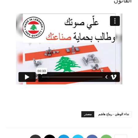
القانون
نداء الوطن - رماح هاشم
مصدر