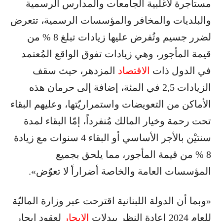
مستأجرة لأغلبية الجامعات والمدارس الرسمية
والبلديات والمخافر والمؤسسات الرسمية، تتعرض
لضرر جسيم وتُفرض عليها زيادات تبلغ 8 % من
قيمة المأجور، وهي زيادات تفوق الواقع المُعتمد
في الدول ذات
الاقتصاد
المزدهر، حيث سقف
الزيادات 2,5 في المئة، إضافة إلى حرمان هذه
الأماكن من التعويضات واستمراريّتها، وعليهم البقاء
تحت رحمة وخيار المالك مُنفرداً، إمّا البقاء لمدة
سنتيْن بالأجر الأساسي أو البقاء 4 سنوات مع زيادة
8 % من قيمة المأجور، مما يلحق بجميع
المؤسسات العامة والخاصة أضراراً لا تعوّض».
«وبما أن الدولة اللبنانية اقترحت عبر وزارة الماليّة
للعام 2024 إعادة النظر ببدلات
الإيجار
لعقود إيجار