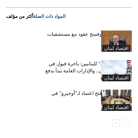
المواد ذات الصلة
أكثر من مؤلف
كركي: إنذارات وفسخ عقود مع مستشفيات
مخالفة
اقتصاد لبنان
بشرى “كهربائية” للبنانيين: باخرة فيول في
طريقها إلى لبنان.. والإدارات العامة تبدأ بدفع
اقتصاد لبنان
متوجباتها
لجنة المال تقرّ فتح اعتماد لـ”أوجيرو” في
موازنة 2026
اقتصاد لبنان