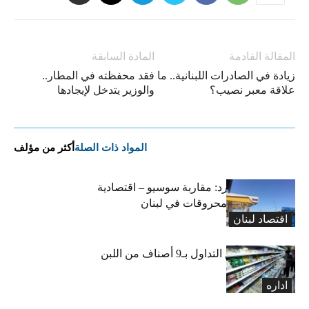
المقالة القادمة
المادة السابقة
زيادة في الصادرات اللبنانية.. ما
فقد محفظته في المطار..
علاقة معبر نصيب؟
والوزير يتدخل لإيجادها
المواد ذات الصلة
أكثر من مؤلف
التضخم المستورد: مقاربة سوسيو – اقتصادية
لارتفاع أسعار المحروقات في لبنان
اقتصاد لبنان
«الاقتصاد» تعلّق التداول بـ9 أصناف من اللبن
واللبنة
اداره