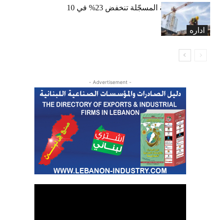
الرخص العقارية المسجّلة تنخفض 23% في 10
أشهر
اداره
- Advertisement -