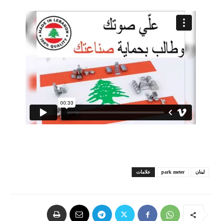
لبنان
park meter
علامات