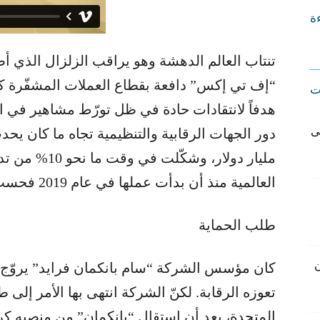
ءة
تنتاب العالم الدهشة وهو يراقب الزلزال الذي أ
“إف تي إكس” دافعة بقطاع العملات المشفّرة كك
ت
هدفاً لانتقادات حادة في ظل تورّط مشاهير في 
ى
دور الجهات الرقابية والتنظيمية تجاه ما كان يحد
مليار دولار، وش
العالمية منذ أن بدأت عملها في عام 2019 فحسب.
طلب الحماية
ن
كان مؤسس الشركة “سام بانكمان فرايد” يروّج لل
تعوزه الرقابة. لكنّ الشركة انتهى بها الأمر إلى 
المتحدة، بعد أن استقال “بانكمان” من منصبه كر