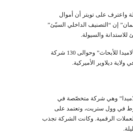
ة واعترف على تويتر أن أموال
كمان” إن “التصنيف الداخلي السيّئ”
لاستدانة والسيولة.
عقب ذلك، تقدّمت الشركة والوحدة التابعة لها “آلاميدا للأبحاث” وحوالى 130 شركة
لاية ديلاوير الأميركية.
لاميدا” وهي شركة متخصّصة في
حوط في وول ستريت، وتعتمد على
العملات الرقمية. وكانت الشركة تجذب
لة.