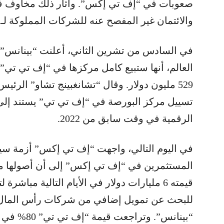
صعوبات في “إف تي إكس”. وأثار ذلك مخاوف في
والائتمان غير المفصح عنه للشركات المملوكة لـ 
في السادس من تشرين الثاني، أعلنت “بينانس”، 
529 مليون دولار. وقال “تشانغبينج تشاو” الرئي
تسييل مركز البورصة في “إف تي تي” يستند إلى إ
الرقمية في وقت سابق من 2022.
في اليوم التالي، واجهت “إف تي إكس” أزمة سي
المستثمرين في “إف تي إكس” إلى أن أصولها مس
قيمته 6 مليارات دولار في الأيام التالية مب
للبحث عن تمويل إضافي من شركات رأس المال ا
“بينانس”. وتراجعت قيمة “إف تي تي” 80% في يومين.