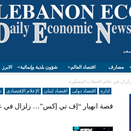
مصارف
اقتصاد العالم
شؤون بلدية وإنمائية
الابرز
Lebanon
زال في عالم العملات المشفّرة
اداره
اقتصاد دولی
اقتصاد لبنان
الإعلام الإقتصادي
ت
قصة انهيار “إف تي إكس”… زلزال في عا
Economy