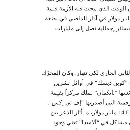
 الوقت الذي محت فيه الأزمة قيمة
 “بانكمان” لتصل إلى الصفر من ذروة 26 مليار دولار في آذار الماضي في بضعة
ائر إجمالية تصل إلى مليارات
ني الجاري لكي تنهار. وكان المحرّك
ه “كوين ديسك” في أوائل تشرين
سها “بانكمان” تملك مركزاً بقيمة
قمية التي أصدرتها “إف تي إكس”.
مثّل ذلك المركز خُمسي ميزانية “آلاميدا” البالغة 14.6 مليار دولار، ما أثار الذعر بين
ي مشاكل في “آلاميدا” تعني وجود