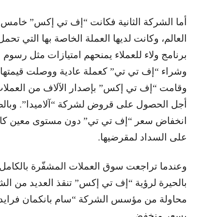
أما الشركة الثانية فكانت “إف تي إكس” خامس 
العالم، وكانت لديها العملة الخاصة بها التي تحم
برنامج ولاء للعملاء يمنحهم امتيازات مثل رسوم ا
وقامت “إف تي إكس” بإصدار الآلاف من العملا
أجل الحصول على قروض لشركة “آلاميدا”. وبالط
انخفاض سعر “إف تي تي” دون مستوى معين كان ي
على السداد لمقرضيها.
وعندما تراجعت سوق العملات المشفّرة بالكامل
بالحيرة لرؤية “إف تي إكس” تنقذ العديد من الشر
محاولة من مؤسس الشركة “سام بانكمان فرايد”
بسعر منخفض.