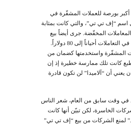
أكبر بورصة للعملات المشفّرة في
ل اسم “إف تي تي”، والتي كانت بمثابة
لمعاملات المخفّضة. جرى أيضاً بيع
وشراء “إف تي تي” كعملة عادية ووصلت قيمتها في التعاملات أحياناً إلى 80 دولاراً.
ت المشفّرة واستخدمتها كضمان من
بع كانت تلك ممارسة خطيرة إذ إن
عني أن “آلاميدا” لن تكون قادرة
 في وقت سابق من العام، شعر الناس
كات الخاسرة، لكن تبيّن أنها كانت
 لمنع الشركات من بيع “إف تي تي”