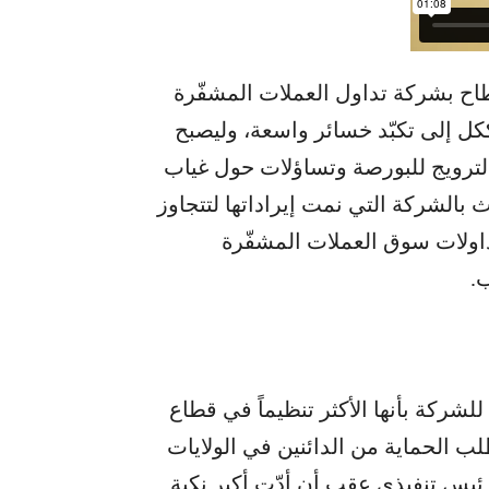
طاح بشركة تداول العملات المشفّرة
ل إلى تكبّد خسائر واسعة، وليصبح
الترويج للبورصة وتساؤلات حول غياب
ث بالشركة التي نمت إيراداتها لتتجاوز
كّلت في وقت ما نحو 10% من تداولات سوق العملات المشفّرة
شركة بأنها الأكثر تنظيماً في قطاع
طلب الحماية من الدائنين في الولايات
ئيس تنفيذي عقب أن أدّت أكبر نكبة