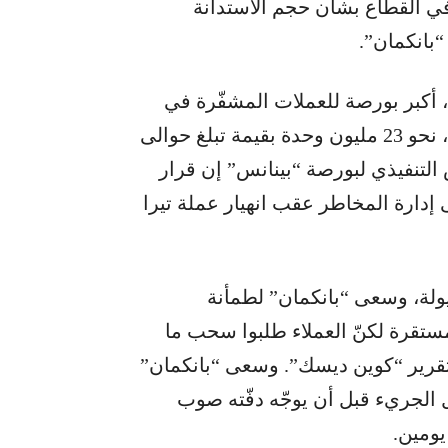
 القطاع بشأن حجم الاستدانة
“بانكمان”.
أكبر بورصة للعملات المشفّرة في
العالم، أنها ستبيع كامل مركزها في “إف تي تي”، نحو 23 مليون وحدة بقيمة تبلغ حوالى
س التنفيذي لبورصة “بينانس” إن قرار
دارة المخاطر عقب انهيار عملة تيرا
ولة، وسعى “بانكمان” لطمأنة
تقرة لكنّ العملاء طلبوا سحب ما
اشرة لتقرير “كوين ديسك”. وسعى “بانكمان”
لجريء قبل أن يوجّه دفّته صوب