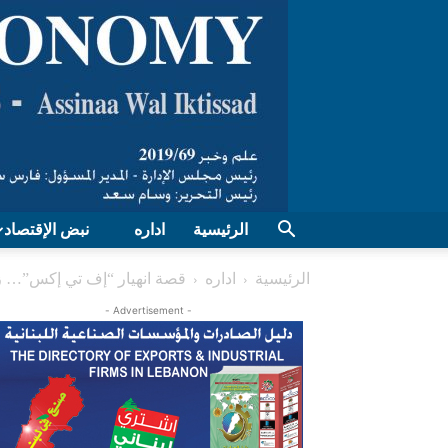
الرئيسية
اداره
نبض الإقتصاد
الرئيسية
اداره
قصة انهيار “إف تي إكس”… زل
- Advertisement -