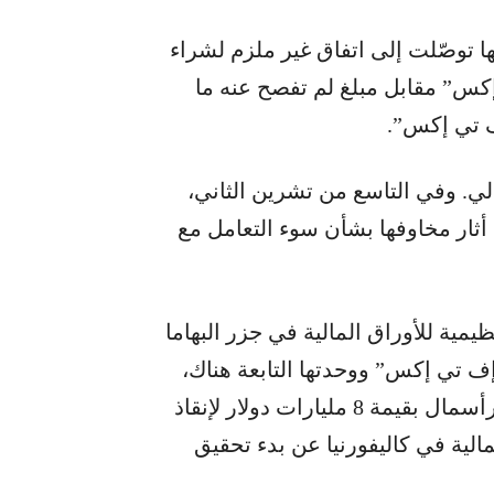
ا توصّلت إلى اتفاق غير ملزم لشراء
إكس” مقابل مبلغ لم تفصح عنه ما
ف تي إكس”.
ي. وفي التاسع من تشرين الثاني،
أثار مخاوفها بشأن سوء التعامل مع
مية للأوراق المالية في جزر البهاما
“إف تي إكس” ووحدتها التابعة هناك،
بعد أنباء عن أن “بانكمان” يسعى للحصول على رأسمال بقيمة 8 مليارات دولار لإنقاذ
الية في كاليفورنيا عن بدء تحقيق