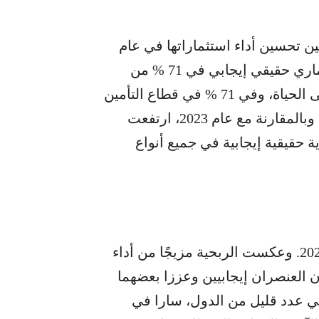
ين تحسين أداء استثماراتها في عام
2024. وسجّلت شركات التأمين معدل عائد استثماري حقيقي إيجابي في 71 % من
الدول التي قدّمت تقاريرها في قطاع التأمين على الحياة، وفي 71 % في قطاع التأمين
على غير الحياة، وفي 68 % في القطاع المختلط. وبالمقارنة مع عام 2023، ارتفعت
 حقيقية إيجابية في جميع أنواع
سجّلت شركات التأمين ربحية إجمالية في عام 2024. وعكست الربحية مزيجًا من أداء
ن العنصران إيجابيين وعززا بعضهما
في عدد قليل من الدول، سارا في