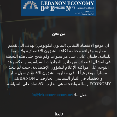
من نحن
ان موقع الاقتصاد اللبناني (ليبانون ايكونومي) يهدف الى تقديم
مقاربة وقراءة مختلفة لكافة الشؤون الاقتصادية ولا سيما
اللبنانية. فلبنان عانى على مر سنوات ولم ينجح حتى هذه اللحظة
في انتشال اقتصاده من دائرة التجاذبات السياسية، وانعكس هذا
التوجه على مواكبة الإعلام للشؤون الإقتصادية، حيث لم يتخذ
مساراً موضوعياً له في مقاربة الشؤون الاقتصادية، بل سار
والاقتصاد في التيار السياسي الجارف. لـ LEBANON
ECONOMY رسالة واضحة، هي: تغليب الاقتصاد على السياسة.
اتصل بنا:
info@lebanoneconomy.net
تابعنا