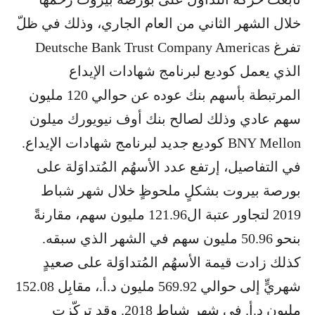
خلال الشهر الثاني من العام الجاري، وذلك في ظلّ
تفرغ Deutsche Bank Trust Company Americas
الذي يعمل كوديع لبرنامج شهادات الإيداع
المرتبطة بأسهم بنك عوده عن حوالي 120 مليون
سهم عادي وذلك لصالح بنك أوف نيويورك ميلون
BNY Mellon كوديع جديد لبرنامج شهادات الإيداع.
في التفاصيل، إرتفع عدد الأسهُم المُتداوَلة على
بورصة بيروت بشكلٍ ملحوظٍ خلال شهر شباط
2019 لتجاور عتبة ال121.96 مليون سهم، مقارنةً
بنحو 50.96 مليون سهم في الشهر الذي سبقه.
كذلك زادت قيمة الأسهُم المُتداوَلة على صعيدٍ
شهريٍّ إلى حوالي 569.92 مليون د.أ.، مقابِل 152.08
مليون د.أ. في شهر شباط 2018. وقد تركّزت