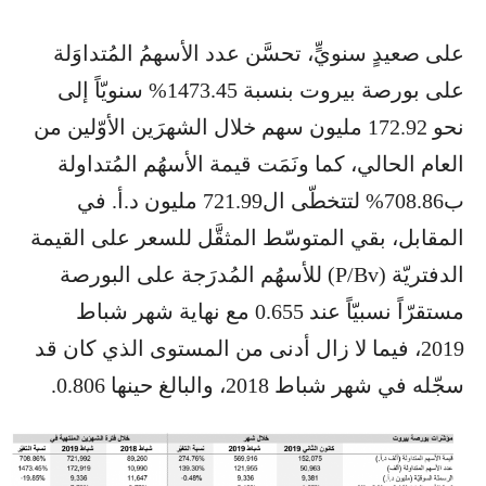
على صعيدٍ سنويٍّ، تحسَّن عدد الأسهمُ المُتداوَلة
على بورصة بيروت بنسبة 1473.45% سنويّاً إلى
نحو 172.92 مليون سهم خلال الشهرَين الأوّلين من
العام الحالي، كما ونَمَت قيمة الأسهُم المُتداولة
ب708.86% لتتخطّى ال721.99 مليون د.أ. في
المقابل، بقي المتوسّط المثقَّل للسعر على القيمة
الدفتريّة (P/Bv) للأسهُم المُدرَجة على البورصة
مستقرّاً نسبيّاً عند 0.655 مع نهاية شهر شباط
2019، فيما لا زال أدنى من المستوى الذي كان قد
سجّله في شهر شباط 2018، والبالغ حينها 0.806.