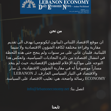
من نحن
ان موقع الاقتصاد اللبناني (ليبانون ايكونومي) يهدف الى تقديم
مقاربة وقراءة مختلفة لكافة الشؤون الاقتصادية ولا سيما
اللبنانية. فلبنان عانى على مر سنوات ولم ينجح حتى هذه اللحظة
في انتشال اقتصاده من دائرة التجاذبات السياسية، وانعكس هذا
التوجه على مواكبة الإعلام للشؤون الإقتصادية، حيث لم يتخذ
مساراً موضوعياً له في مقاربة الشؤون الاقتصادية، بل سار
والاقتصاد في التيار السياسي الجارف. لـ LEBANON
ECONOMY رسالة واضحة، هي: تغليب الاقتصاد على السياسة.
اتصل بنا:
info@lebanoneconomy.net
تابعنا