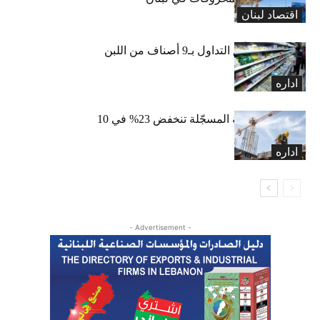
اقتصاد لبنان
«الاقتصاد» تعلّق التداول بـ9 أصناف من اللبن
واللبنة
اداره
الرخص العقارية المسجّلة تنخفض 23% في 10
أشهر
اداره
- Advertisement -