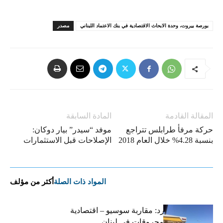
بورصة بيروت، وحدة الابحاث الاقتصادية في بنك الاعتماد اللبناني
مصدر
المقالة القادمة
المادة السابقة
حركة مرفأ طرابلس تتراجع
موفد “سيدر” بيار دوكان:
بنسبة 4.28% خلال العام 2018
الإصلاحات قبل الاستثمارات
المواد ذات الصلة
أكثر من مؤلف
التضخم المستورد: مقاربة سوسيو – اقتصادية
لارتفاع أسعار المحروقات في لبنان