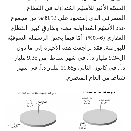
الحصّة الأكبر للأسهُم المُتداوَلة في القطاع
المصرفي الذي إستحوذ على 99.52% من مجموع
عدد الأسهُم المُتداوَلة، تبعه، وبفارقٍ كبير، القطاع
العقاري (0.46%). أمّا فيما يخصّ الرسملة السوقيّة
للبورصة، فقد تراجعت هذه الأخيرة إلى ما دون
ال9.34 مليار د.أ. في شهر شباط، من 9.38 مليار
د.أ. في كانون الثاني و11.65 مليار د.أ. في شهر
شباط من العام المنصرم.