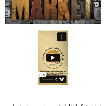
تابعت حركة التداول على بورصة بيروت زخمها