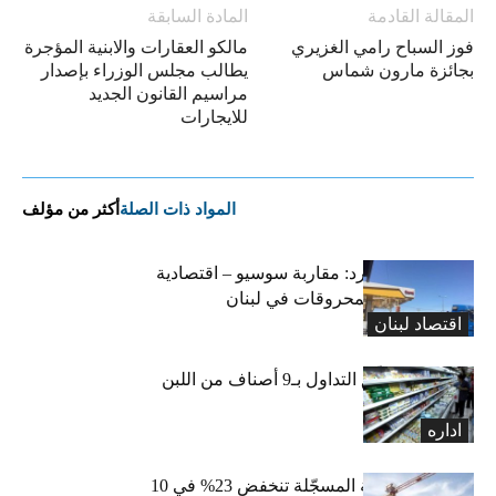
المقالة القادمة
المادة السابقة
فوز السباح رامي الغزيري
مالكو العقارات والابنية المؤجرة
بجائزة مارون شماس
يطالب مجلس الوزراء بإصدار
مراسيم القانون الجديد
للايجارات
المواد ذات الصلة
أكثر من مؤلف
التضخم المستورد: مقاربة سوسيو – اقتصادية
لارتفاع أسعار المحروقات في لبنان
اقتصاد لبنان
«الاقتصاد» تعلّق التداول بـ9 أصناف من اللبن
واللبنة
اداره
الرخص العقارية المسجّلة تنخفض 23% في 10