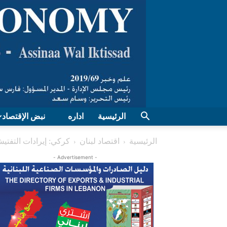
الرئيسية
اداره
نبض الإقتصاد
الرئيسية
اقتصاد لبنان
كركي: إيرادات التفتيش للعام 2025 بلغت 2828 مليار ل.ل. 
- Advertisement -