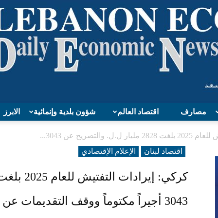
مصارف
اقتصاد العالم
شؤون بلدية وإنمائية
الابرز
Lebanon
والتصريح عن 3043...
اقتصاد لبنان
الإعلام الإقتصادي
Economy
3043 أجيراً مكتوماً ووقف التقديمات عن 2847 أجيراً