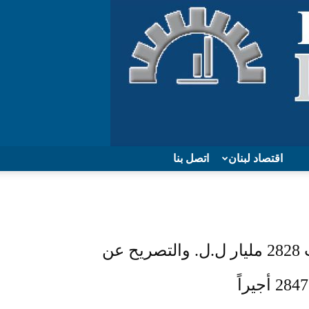
اقتصاد لبنان
اتصل بنا
كركي: إيرادات التفتيش للعام 2025 بلغت 2828 مليار ل.ل. والتصريح عن