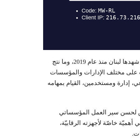
رغم التحديات الصعبة والظروف الاستثنائيّة التي شهدها لبنان منذ عام 2019، وما نتج
رت على مختلف الإدارات والمؤسسات
ي، إدارة ومستخدمين، القيام بمهامه
أساس لحسن سير العمل المؤسساتي
أهميّة خاصّة لأجهزته الرقابيّة،
ت.