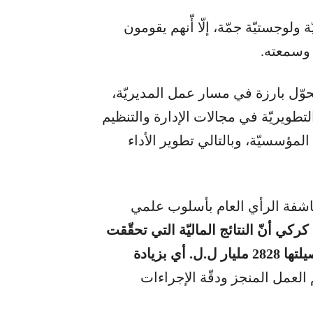
لوجستيّة جمّة، إلّا أّنهم يقومون
 وسمعته.
لسنويّ، شكّل العام 2025 نقطة تحوّل بارزة في مسار عمل المديريّة،
تطويريّة في مجالات الإدارة والتنظيم
المؤسسيّة، وبالتالي تطوير الأداء
مكاشفة الرأي العام بأسلوب علمي
كركي أنّ النتائج الماليّة التي تحقّقت
(التكاليف الماليّة) خلال العام 2025، بلغت في حصيلتها 2828 مليار ل.ل. أي بزيادة
لعمل المنجز ودقّة الإجراءات