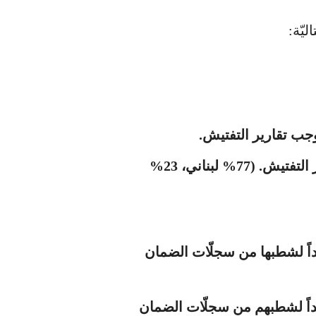
يّة:
تمّ التصريح عن 3043 أجيراً مكتوماً بموجب تقارير التفتيش. (77% لبناني، 23%
يداً لشطبها من سجلّات الضمان
مهيداً لشطبهم من سجلّات الضمان