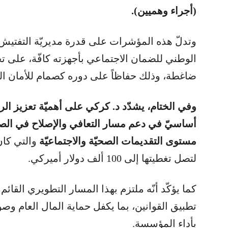
(أجراء وهميين).
وتدلّ هذه المؤشرات على قدرة مديريّة التفتيش
الوطني للضمان الاجتماعي بأجهزته كافّة، على تح
ضاغطة، وذلك حفاظاً على دوره كصمام للأمان الص
وفي الختام، يشدّد د. كركي على أهميّة تعزيز الرق
أساسيّ في دعم مسار التعافي والإصلاح في الصند
مستوى التقديمات الصحيّة والاجتماعيّة
والتي كان
لتصل تغطيتها إلى 100 ألف دولار أميركي.
كما يؤكّد أنّه ملتزم بهذا المسار التطويري الق
تطبيق القوانين، بما يكفل حماية المال العام و
بأداء المؤسسة.