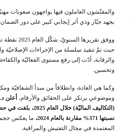
والمفتّشون العاملون فيها يواجهون صعوبات مهنيّة و
بجهد جبّار وذي أثر إيجابي كبير على دور الضمان
ووفق تقريرها ا
حيث تمّ تنفيذ سلسلة من الإجراءات الإصلاحيّة وال
والرقابة، أدّت إلى رفع مستوى الفعاليّة والكفاءة 
وتحسين.
وكما هي العادة، وانطلاقاً من مبدأ الشفافيّة و
وموضوعي يرتكز على الحقائق والأرقام،
أعلن د. 
نسبتها 371% مقارنة بالعام 2024،
ما يعكس حجم ا
المعتمدة في مجال التفتيش والمراقبة.