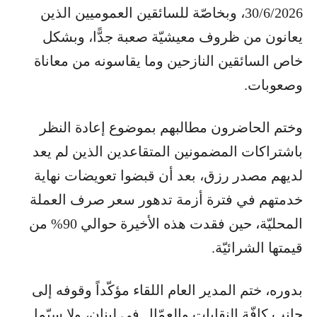
30/6/2026، وبخاصّة للسائقين العموميين الذين
يعانون من ظروف معيشيّة صعبة جدًّا، وبشكل
خاص السائقين النازحين وما يقاسونه من معاناة
وصعوبات.
وختم الحاضرون مطالبهم بموضوع إعادة النظر
باشتراكات المضمونين المتقاعدين الذين لم يعد
لديهم مصدر رزق، بعد أن قبضوا تعويضات نهاية
خدمتهم في فترة أزمة تدهور سعر صرف العملة
المحليّة، حين فقدت هذه الأخيرة حوالي 90% من
قيمتها الشرائيّة.
بدوره، ختم المدير العام اللقاء مؤكّداً وقوفه إلى
جانب كافّة النقابات والعمّال في لبنان، ولا سيّما