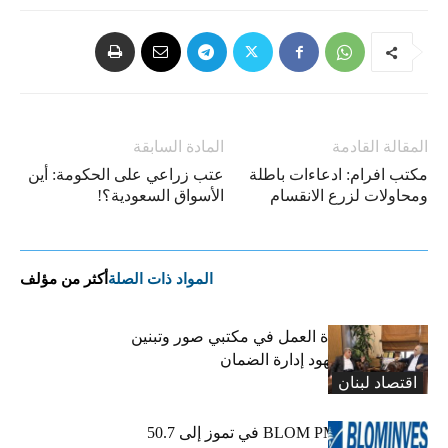
المقالة القادمة
المادة السابقة
مكتب افرام: ادعاءات باطلة
عتب زراعي على الحكومة: أين
ومحاولات لزرع الانقسام
الأسواق السعودية؟!
المواد ذات الصلة
أكثر من مؤلف
كركي يعلن عودة العمل في مكتبي صور وتبنين
وطليس ينوّه بجهود إدارة الضمان
اقتصاد لبنان
ارتفاع مؤشر BLOM PMI في تموز إلى 50.7