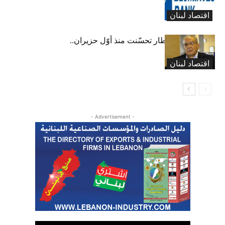
نقطة
اقتصاد لبنان
عبود: حركة المطار تحسّنت منذ أوّل حزيران..
ولكن
اقتصاد لبنان
- Advertisement -