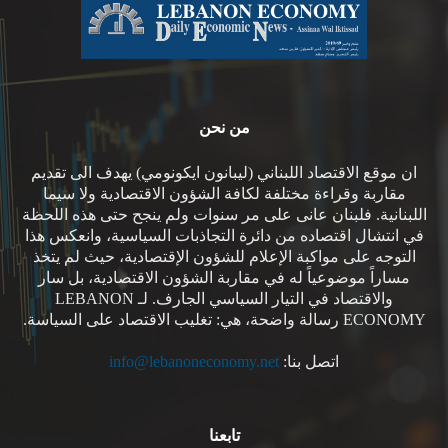
من نحن
ان موقع الاقتصاد اللبناني (ليبانون ايكونومي) يهدف الى تقديم
مقاربة وقراءة مختلفة لكافة الشؤون الاقتصادية ولا سيما
اللبنانية. فلبنان عانى على مر سنوات ولم ينجح حتى هذه اللحظة
في انتشال اقتصاده من دائرة التجاذبات السياسية، وانعكس هذا
التوجه على مواكبة الإعلام للشؤون الإقتصادية، حيث لم يتخذ
مساراً موضوعياً له في مقاربة الشؤون الاقتصادية، بل سار
والاقتصاد في التيار السياسي الجارف. لـ LEBANON
ECONOMY رسالة واضحة، هي: تغليب الاقتصاد على السياسة.
اتصل بنا:
info@lebanoneconomy.net
تابعنا