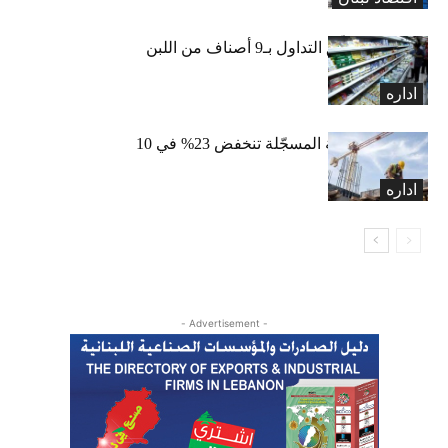
«الاقتصاد» تعلّق التداول بـ9 أصناف من اللبن
واللبنة
اداره
الرخص العقارية المسجّلة تنخفض 23% في 10
أشهر
اداره
- Advertisement -