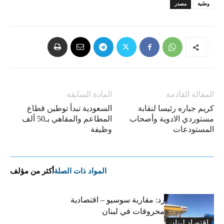
وطنية
مصدر
المقالة القادمة
المادة السابقة
كريم جباره رئيسا لنقابة
السعودية تبدأ توطين قطاع
مستوردي الادوية وأصحاب
المطاعم والمقاهي بـ50 ألف
المستودعات
وظيفة
المواد ذات الصلة
أكثر من مؤلف
التضخم المستورد: مقاربة سوسيو – اقتصادية
لارتفاع أسعار المحروقات في لبنان
اقتصاد لبنان