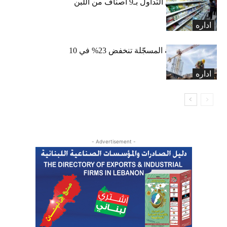
«الاقتصاد» تعلّق التداول بـ9 أصناف من اللبن
واللبنة
اداره
الرخص العقارية المسجّلة تنخفض 23% في 10
أشهر
اداره
- Advertisement -