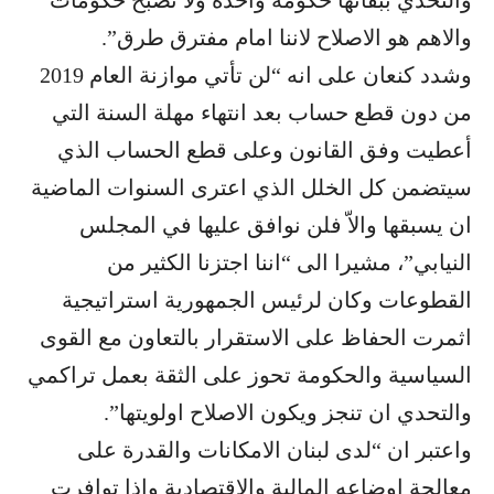
والتحدي ببقائها حكومة واحدة ولا تصبح حكومات
والاهم هو الاصلاح لاننا امام مفترق طرق”.
وشدد كنعان على انه “لن تأتي موازنة العام 2019
من دون قطع حساب بعد انتهاء مهلة السنة التي
أعطيت وفق القانون وعلى قطع الحساب الذي
سيتضمن كل الخلل الذي اعترى السنوات الماضية
ان يسبقها والاّ فلن نوافق عليها في المجلس
النيابي”، مشيرا الى “اننا اجتزنا الكثير من
القطوعات وكان لرئيس الجمهورية استراتيجية
اثمرت الحفاظ على الاستقرار بالتعاون مع القوى
السياسية والحكومة تحوز على الثقة بعمل تراكمي
والتحدي ان تنجز ويكون الاصلاح اولويتها”.
واعتبر ان “لدى لبنان الامكانات والقدرة على
معالجة اوضاعه المالية والاقتصادية واذا توافرت