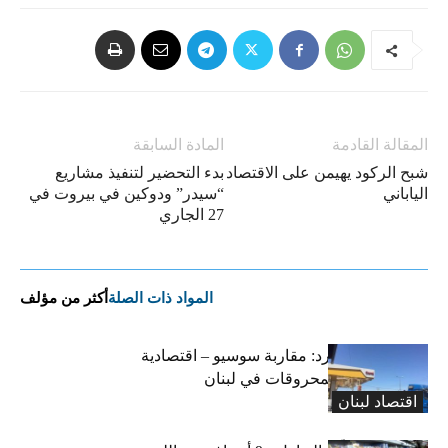
المقالة القادمة
المادة السابقة
شبح الركود يهيمن على الاقتصاد
بدء التحضير لتنفيذ مشاريع
الياباني
“سيدر” ودوكين في بيروت في
27 الجاري
المواد ذات الصلة
أكثر من مؤلف
التضخم المستورد: مقاربة سوسيو – اقتصادية
لارتفاع أسعار المحروقات في لبنان
اقتصاد لبنان