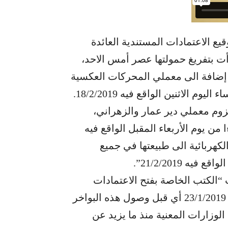
يع الاعتمادات المستندية العائدة
دأت بتفريغ حمولتها عصر أمس الاحد،
 إضافة الى معملي المحركات العكسية
والباخرتين المنتجتين للطاقة تدريجيا، بدءا من مساء اليوم الاثنين الواقع فيه 18/2/2019.
لزوم معملي دير عمار والزهراني،
من يوم الأربعاء المقبل الواقع فيه
ذية الكهربائية الى طبيعتها في جميع
 21/2/2019”.
الكتب الخاصة بفتح الاعتمادات
المستندية لبواخر الفيول اويل والغاز اويل بتاريخ 23/1/2019 أي قبل وصول هذه البواخر
الوزارات المعنية منذ ما يزيد عن