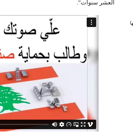
العشر سنوات”.
ا