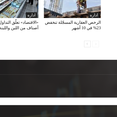
اداره
اداره
الرخص العقارية المسجّلة تنخفض
23% في 10 أشهر
أصناف من اللبن واللبنة