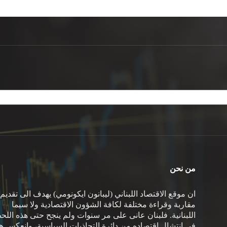
من نحن
ان موقع الاقتصاد اللبناني (ليبانون ايكونومي) يهدف الى تقديم
مقاربة وقراءة مختلفة لكافة الشؤون الاقتصادية ولا سيما
اللبنانية. فلبنان عانى على مر سنوات ولم ينجح حتى هذه اللح
في انتشال اقتصاده من دائرة التجاذبات السياسية، وانعكس هذ