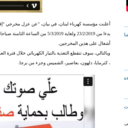
أعلنت مؤسسة كهرباء لبنان، في بيان، “عن عزل مخرجي “إقل
بدءا من 23/2/2019 ولغاية 5/3/2019 من ا
نا
أشغال على هذين المخرجين.
وبالتالي، سوف تنقطع التغذية بالتيار الكهربائي خلال فترة العز
، كترمايا، دلهون، بعاصير، الشميس وجزء من برجا.
ءة
ت
ى