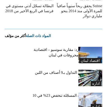
Suisse يحقق ربحاً سنوياً صافياً
البطالة تسجّل أدنى مستوى في
للمرة الأولى منذ 2014 بنحو
فرنسا في الربع الأخير من 2018
ملياري دولار
المواد ذات الصلة
أكثر من مؤلف
التضخم المستورد: مقاربة سوسيو – اقتصادية
لارتفاع أسعار المحروقات في لبنان
اقتصاد لبنان
«الاقتصاد» تعلّق التداول بـ9 أصناف من اللبن
واللبنة
اداره
الرخص العقارية المسجّلة تنخفض 23% في 10
أشهر
اداره