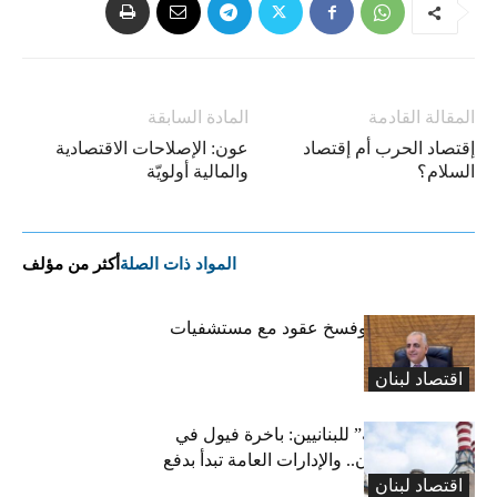
المقالة القادمة
المادة السابقة
إقتصاد الحرب أم إقتصاد
عون: الإصلاحات الاقتصادية
السلام؟
والمالية أولويّة
المواد ذات الصلة
أكثر من مؤلف
كركي: إنذارات وفسخ عقود مع مستشفيات
مخالفة
اقتصاد لبنان
بشرى “كهربائية” للبنانيين: باخرة فيول في
طريقها إلى لبنان.. والإدارات العامة تبدأ بدفع
اقتصاد لبنان
متوجباتها