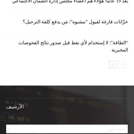
بعد 19 عاماً: هؤلاء هم أعضاء مجلس إدارة الضمان الاجتماعي
خزّانات فارغة لفيول “مشبوه”: مَن يدفع كلفة الترحيل؟
“الطاقة”: لا إستخدام لأي نفط قبل صدور نتائج الفحوصات
المخبرية
الأرشيف
الأرشيف