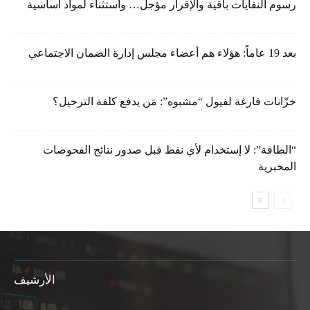
رسوم النفايات باقية والإقرار مؤجل… واستثناء لمواد أساسية
بعد 19 عاماً: هؤلاء هم أعضاء مجلس إدارة الضمان الاجتماعي
خزّانات فارغة لفيول “مشبوه”: مَن يدفع كلفة الترحيل؟
“الطاقة”: لا إستخدام لأي نفط قبل صدور نتائج الفحوصات
المخبرية
الأرشيف