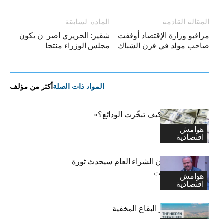
المقالة القادمة
المادة السابقة
مراقبو وزارة الإقتصاد أوقفت
شقير: الحريري اصر ان يكون
صاحب مولد في فرن الشباك
مجلس الوزراء منتجا
المواد ذات الصلة
أكثر من مؤلف
ملتقى بعنوان «كيف تبخّرت الودائع؟»
هوامش
اقتصادية
جابر: إقرار قانون الشراء العام سيحدث ثورة
في كل القطاعات
هوامش
اقتصادية
تعرف على كنوز البقاع المخفية