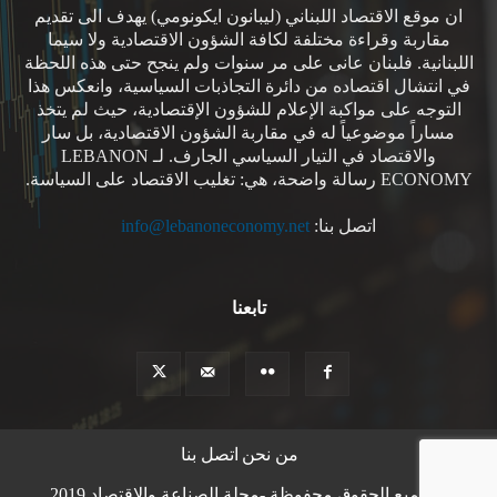
ان موقع الاقتصاد اللبناني (ليبانون ايكونومي) يهدف الى تقديم
مقاربة وقراءة مختلفة لكافة الشؤون الاقتصادية ولا سيما
اللبنانية. فلبنان عانى على مر سنوات ولم ينجح حتى هذه اللحظة
في انتشال اقتصاده من دائرة التجاذبات السياسية، وانعكس هذا
التوجه على مواكبة الإعلام للشؤون الإقتصادية، حيث لم يتخذ
مساراً موضوعياً له في مقاربة الشؤون الاقتصادية، بل سار
والاقتصاد في التيار السياسي الجارف. لـ LEBANON
ECONOMY رسالة واضحة، هي: تغليب الاقتصاد على السياسة.
اتصل بنا:
info@lebanoneconomy.net
تابعنا
من نحن
اتصل بنا
© جميع الحقوق محفوظة -مجلة الصناعة والاقتصاد 2019