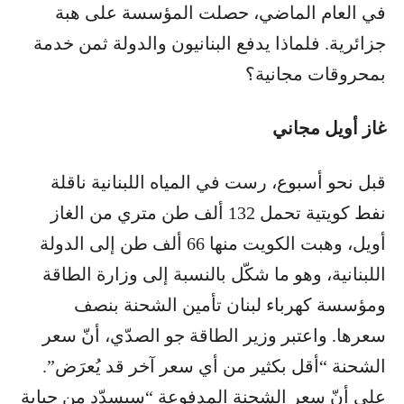
في العام الماضي، حصلت المؤسسة على هبة
جزائرية. فلماذا يدفع البنانيون والدولة ثمن خدمة
بمحروقات مجانية؟
غاز أويل مجاني
قبل نحو أسبوع، رست في المياه اللبنانية ناقلة
نفط كويتية تحمل 132 ألف طن متري من الغاز
أويل، وهبت الكويت منها 66 ألف طن إلى الدولة
اللبنانية، وهو ما شكّل بالنسبة إلى وزارة الطاقة
ومؤسسة كهرباء لبنان تأمين الشحنة بنصف
سعرها. واعتبر وزير الطاقة جو الصدّي، أنّ سعر
الشحنة “أقل بكثير من أي سعر آخر قد يُعرَض”.
على أنّ سعر الشحنة المدفوعة “سيسدّد من جباية