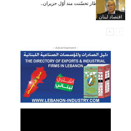
عبود: حركة المطار تحسّنت منذ أوّل حزيران..
ولكن
اقتصاد لبنان
- Advertisement -