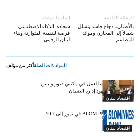
المقالة القادمة
المادة السابقة
بالأطنان.. دجاج فاسد يتسلل
شحادة: الذكاء الاصطناعي
شمالاً إلى المخازن وموائد
فرصة للتنمية المتوازنة وبناء
المطاعم
لبنان الرقمي
المواد ذات الصلة
أكثر من مؤلف
كركي يعلن عودة العمل في مكتبي صور وتبنين
وطليس ينوّه بجهود إدارة الضمان
اقتصاد لبنان
ارتفاع مؤشر BLOM PMI في تموز إلى 50.7
نقطة
اقتصاد لبنان