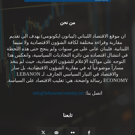
من نحن
ان موقع الاقتصاد اللبناني (ليبانون ايكونومي) يهدف الى تقديم
مقاربة وقراءة مختلفة لكافة الشؤون الاقتصادية ولا سيما
اللبنانية. فلبنان عانى على مر سنوات ولم ينجح حتى هذه اللحظة
في انتشال اقتصاده من دائرة التجاذبات السياسية، وانعكس هذا
التوجه على مواكبة الإعلام للشؤون الإقتصادية، حيث لم يتخذ
مساراً موضوعياً له في مقاربة الشؤون الاقتصادية، بل سار
والاقتصاد في التيار السياسي الجارف. لـ LEBANON
ECONOMY رسالة واضحة، هي: تغليب الاقتصاد على السياسة.
اتصل بنا:
info@lebanoneconomy.net
تابعنا