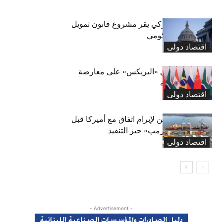
«الشيوخ» الأميركي يقر مشروع قانون تمويل
لتجنب إغلاق حكومي
اقتصاد دولی
الصين تحث دول «البريكس» على معارضة
الحمائية التجارية
اقتصاد دولی
كندا تسابق الزمن لإبرام اتفاق مع أميركا قبل
دخول «رسوم ترمب» حيز التنفيذ
اقتصاد دولی
- Advertisement -