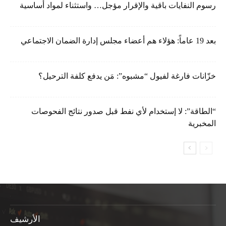
رسوم النفايات باقية والإقرار مؤجل… واستثناء لمواد أساسية
بعد 19 عاماً: هؤلاء هم أعضاء مجلس إدارة الضمان الاجتماعي
خزّانات فارغة لفيول “مشبوه”: مَن يدفع كلفة الترحيل؟
“الطاقة”: لا إستخدام لأي نفط قبل صدور نتائج الفحوصات
المخبرية
الأرشيف