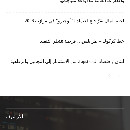
والإدارات العامة تبدأ بدفع متوجباتها
لجنة المال تقرّ فتح اعتماد لـ”أوجيرو” في موازنة 2026
خط كركوك – طرابلس… فرصة تنتظر التنفيذ
لبنان واقتصاد الـLipstick: من الاستثمار إلى التجميل والرفاهية
الأرشيف