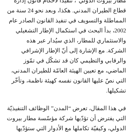
مطار بيروت الدولي”، تنفيذاً لأحكام قانون إدارة
قطاع الطيران المدني. هكذا، وبعد نحو 24 سنة من
المماطلة والتسويف في تنفيذ القانون الصادر عام
2002، بدأ البحث في استكمال الإطار التشغيلي
والاستثماري للمطار، الذي سيُدار عبر هذه
الشركة. مع الإشارة إلى أنّ الإطار الإشرافي
والرقابي والتظيمي كان قد تشكّل في تمّوز
الماضي، مع تعيين الهيئة العامّة للطيران المدني،
التي نصّ عليها القانون نفسه كهيئة ناظمة، وتأخّر
تشكيلها.
في هذا المقال، تعرض “المدن” الوظائف التنفيذيّة
التي يفترض أن تؤدّيها شركة مؤسّسة مطار بيروت
الدولي، وكيفيّة تكاملها مع الأدوار التي ستؤدّيها