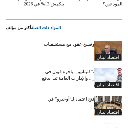
المودعين؟
ينكمش 13% في 2026
المواد ذات الصلة
أكثر من مؤلف
كركي: إنذارات وفسخ عقود مع مستشفيات
مخالفة
اقتصاد لبنان
بشرى “كهربائية” للبنانيين: باخرة فيول في
طريقها إلى لبنان.. والإدارات العامة تبدأ بدفع
اقتصاد لبنان
متوجباتها
لجنة المال تقرّ فتح اعتماد لـ”أوجيرو” في
موازنة 2026
اقتصاد لبنان