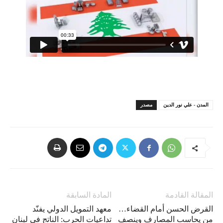
المدن - علي نور الدين
مصدر
المقالة القادمة
المادة السابقة
القرض الحسن أمام القضاء…
معهد التمويل الدولي يفنّد
من يحاسب المصارف وينصف
تداعيات الحرب: الناتج في لبنان