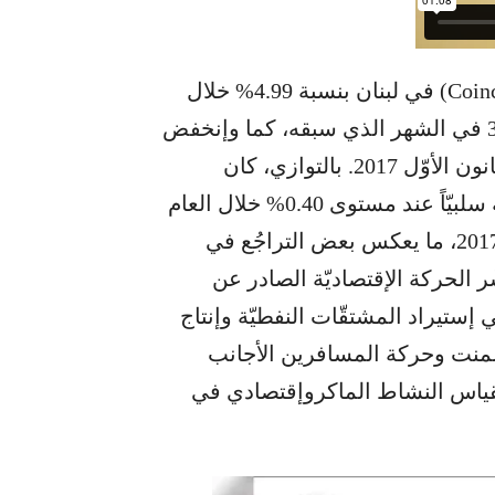
تراجع مؤشّر الحركة الإقتصاديّة (Coincident Indicator) في لبنان بنسبة 4.99% خلال
الشهر الأخير من العام 2018 إلى 300.7، من 316.5 في الشهر الذي سبقه، كما وإنخفض
بنسبة 5.38% على أساسٍ سنويٍّ من 317.8 في كانون الأوّل 2017. بالتوازي، كان
متوسّط النموّ الشهري لمؤشّر الحركة الإقتصاديّة سلبيّاً عند مستوى 0.40% خلال العام
2018، مقارنةً بمتوسّط نموّ بلغ 0.77% في العام 2017، ما يعكس بعض التراجُع في
ر الحركة الإقتصاديّة الصادر عن
إستيراد المشتقّات النفطيّة وإنتاج
سمنت وحركة المسافرين الأجانب
التجارة الخارجيّة والكتلة النقديّة “M3″، لقياس النشاط الماكروإقتصادي في