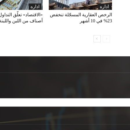
اداره
اداره
الرخص العقارية المسجّلة تنخفض
23% في 10 أشهر
أصناف من اللبن واللبنة