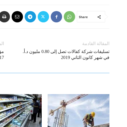
Share
المقالة القادمة
الم
تسليفات شركة كفالات تصل إلى 0.80 مليون د.أ.
مؤش
في شهر كانون الثاني 2019
3.17% في شهر كا