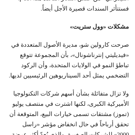
فستتأثر السندات قصيرة الأجل أيضاً.
مشكلات «وول ستريت»
صرحت كارولين شو، مديرة الأصول المتعددة في
«فيديليتي إنترناشونال»، بأن المجموعة تتوقع
تباطؤ النمو في الولايات المتحدة، وأن الركود
التضخمي يمثل أحد السيناريوهين الرئيسيين لديها.
ولا تزال متفائلة بشأن أسهم شركات التكنولوجيا
الأميركية الكبرى، لكنها اشترت في منتصف يوليو
(تموز) مشتقات تسمى خيارات البيع، المتوقعة أن
تحقق أرباحاً في حال انخفاض مؤشر «راسل
2000» للشركات الصغيرة، والذي يُعدّ أكثر عرضة