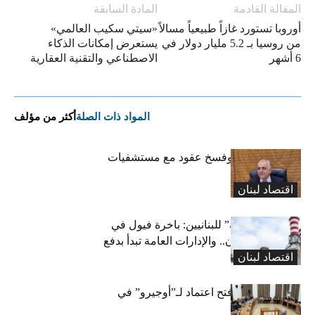
المقالة القادمة
المادة السابقة
أوروبا تستورد غازاً طبيعياً مسالاً
«سيتي سكيب العالمي»
من روسيا بـ 5.2 مليار دولار في
يستعرض إمكانات الذكاء
6 أشهر
الاصطناعي والتقنية العقارية
المواد ذات الصلة
أكثر من مؤلف
كركي: إنذارات وفسخ عقود مع مستشفيات
مخالفة
اقتصاد لبنان
بشرى “كهربائية” للبنانيين: باخرة فيول في
طريقها إلى لبنان.. والإدارات العامة تبدأ بدفع
اقتصاد لبنان
متوجباتها
لجنة المال تقرّ فتح اعتماد لـ”أوجيرو” في
موازنة 2026