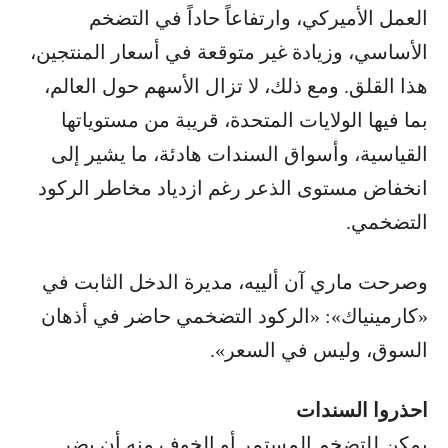
العمل الأميركي، وارتفاعاً حاداً في التضخم
الأساسي، وزيادة غير متوقعة في أسعار المنتجين،
هذا القلق. ومع ذلك، لا تزال الأسهم حول العالم،
بما فيها الولايات المتحدة، قريبة من مستوياتها
القياسية، وأسواق السندات هادئة، ما يشير إلى
انخفاض مستوى الذعر رغم ازدياد مخاطر الركود
التضخمي.
وصرحت ماري آن ألييه، مديرة الدخل الثابت في
«كارمينياك»: «الركود التضخمي حاضر في أذهان
السوق، وليس في السعر».
احذروا السندات
يمكن للتضخم المستمر أو الخوف منه أن يضر