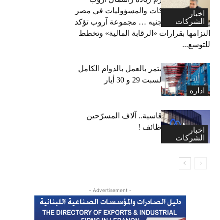
لتأمينات الممتلكات والمسؤوليات في مصر
اخبار
الشركات
إلى 600 مليون جنيه … مجموعة آروب تؤكد
التزامها بقرارات «الرقابة المالية» وتخطط
للتوسع...
مرفأ بيروت مستمر بالعمل بالدوام الكامل
يومي الجمعة والسبت 29 و 30 أيار
اداره
“ميتا”: قرارات قاسية.. آلاف المسرّحين
وتجميد آلاف الوظائف !
اخبار
الشركات
- Advertisement -