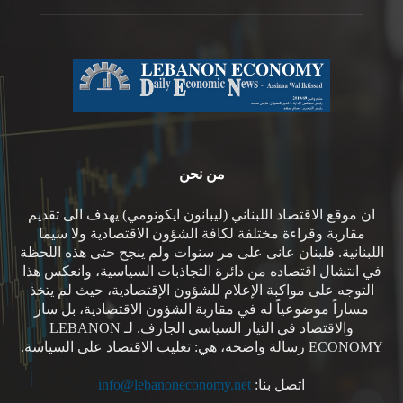
من نحن
ان موقع الاقتصاد اللبناني (ليبانون ايكونومي) يهدف الى تقديم
مقاربة وقراءة مختلفة لكافة الشؤون الاقتصادية ولا سيما
اللبنانية. فلبنان عانى على مر سنوات ولم ينجح حتى هذه اللحظة
في انتشال اقتصاده من دائرة التجاذبات السياسية، وانعكس هذا
التوجه على مواكبة الإعلام للشؤون الإقتصادية، حيث لم يتخذ
مساراً موضوعياً له في مقاربة الشؤون الاقتصادية، بل سار
والاقتصاد في التيار السياسي الجارف. لـ LEBANON
ECONOMY رسالة واضحة، هي: تغليب الاقتصاد على السياسة.
اتصل بنا:
info@lebanoneconomy.net