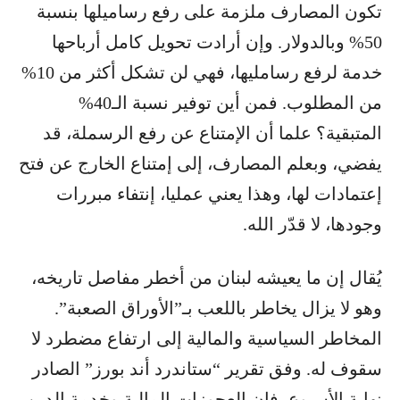
تكون المصارف ملزمة على رفع رساميلها بنسبة
50% وبالدولار. وإن أرادت تحويل كامل أرباحها
خدمة لرفع رسامليها، فهي لن تشكل أكثر من 10%
من المطلوب. فمن أين توفير نسبة الـ40%
المتبقية؟ علما أن الإمتناع عن رفع الرسملة، قد
يفضي، وبعلم المصارف، إلى إمتناع الخارج عن فتح
إعتمادات لها، وهذا يعني عمليا، إنتفاء مبررات
وجودها، لا قدّر الله.
يُقال إن ما يعيشه لبنان من أخطر مفاصل تاريخه،
وهو لا يزال يخاطر باللعب بـ”الأوراق الصعبة”.
المخاطر السياسية والمالية إلى ارتفاع مضطرد لا
سقوف له. وفق تقرير “ستاندرد أند بورز” الصادر
نهاية الأسبوع، فإن العجوزات المالية وخدمة الدين