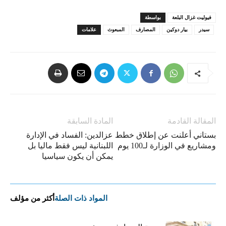
فيوليت غزال البلعة
بواسطة
سيدر
بيار دوكين
المصارف
المبعوث
علامات
المقالة القادمة
المادة السابقة
بستاني أعلنت عن إطلاق خطط
عزالدين: الفساد في الإدارة
ومشاريع في الوزارة لـ100 يوم
اللبنانية ليس فقط ماليا بل
يمكن أن يكون سياسيا
المواد ذات الصلة
أكثر من مؤلف