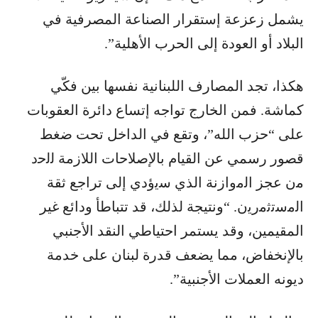
يشمل زعزعة إستقرار الصناعة المصرفية في
البلاد أو العودة إلى الحرب الأهلية”.
هكذا، تجد المصارف اللبنانية نفسها بين فكّي
كماشة. فمن الخارج تواجه إتساع دائرة العقوبات
على “حزب الله”، وتقع في الداخل تحت ضغط
قصور رسمي عن القيام بالإصلاحات اللازمة ﻟﻟﺣد
ﻣن عجز اﻟﻣوازﻧﺔ الذي ﺳﯾؤدي إﻟﯽ تراجع ﺛﻘﺔ
اﻟﻣﺳﺗﺛﻣرﯾن. “ونتيجة لذلك، قد تتباطأ ودائع غير
المقيمين، وقد يستمر احتياطي النقد الأجنبي
بالإنخفاض، مما يضعف قدرة لبنان على خدمة
ديونه العملات الأجنبية”.