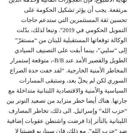
ﻤﺭﺘﻔﻌﺔ. يجب أن يؤثر تشكيل الحكومة على
تحسين ثقة المستثمرين التي ستدعم حاجات
التمويل الحكومي في 2019″. وتبعا لذلك، بدّلت
الوكالة توقعاتها المستقبلية للبنان من “مستقرّ”
إلى “سلبي”، بينما أبقت على التصنيف السيادي
الطويل والقصير الأمد عند B/B-، متوقعة إستمرار
المخاطر الأمنية الخارجية. “لقد خفت حدة الصراع
السوري لكن لم يحلّ بعد، وستبقى المسارات
السياسية والأمنية والاقتصادية اللبنانية متداخلة مع
جارتها. هناك أيضا خطر متزايد من تصعيد التوتر بين
“حزب الله” وإسرائيل. الى ذلك، تخاطر المصارف
اللبنانية بالتأثر إذا فرضت واشنطن عقوبات إضافية
ضد “حزب الله”. مع ذلك، فإن سيناريو قضيتنا لا