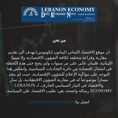
من نحن
ان موقع الاقتصاد اللبناني (ليبانون ايكونومي) يهدف الى تقديم
مقاربة وقراءة مختلفة لكافة الشؤون الاقتصادية ولا سيما
اللبنانية. فلبنان عانى على مر سنوات ولم ينجح حتى هذه اللحظة
في انتشال اقتصاده من دائرة التجاذبات السياسية، وانعكس هذا
التوجه على مواكبة الإعلام للشؤون الإقتصادية، حيث لم يتخذ
مساراً موضوعياً له في مقاربة الشؤون الاقتصادية، بل سار
والاقتصاد في التيار السياسي الجارف. لـ LEBANON
ECONOMY رسالة واضحة، هي: تغليب الاقتصاد على السياسة.
اتصل بنا:
info@lebanoneconomy.net