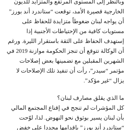
وبالنظر إلى المستوى المرتفع والمتزايد للديون
الخارجية قصيرة الأمد، توقعت “ستاندرد أند بورز”
أن يواجه لبنان ضغوطاً متزايدة للحفاظ على
مستويات كافية من الإحتياطات الأجنبية إذا
إستهدف الحفاظ على الثقة باستقرار الليرة. ورغم
أن الوكالة تتوقع أن تنجز الحكومة موازنة 2019 في
الشهرين المقبلين مع تضمينها بعض إصلاحات
مؤتمر “سيدر”، رأت أن تنفيذ تلك الإصلاحات لا
يزال “غير مؤكد”.
ما الذي يقلق مصارف لبنان؟
كل المؤشرات لم تنجح في إقناع المجتمع المالي
بأن لبنان يسير بوثوق نحو النهوض. لذا، لوّحت
“ستاندرد أند بورز” بإقدامها مجددا على خفض