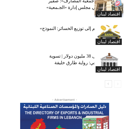
مفاوضات في «جمعية المصارف»: صفير
يرفض خوري في مجلس إدارة «الجـمعية»
اقتصاد لبنان
من توزيع المغانم إلى توزيع الخسائر: النموذج»
يعمل بكفاءة
اقتصاد لبنان
سلامة سطا على 38 مليون دولار | تسوية
الاعتماد المصرفي: رواية طارق خليفة
اقتصاد لبنان
- Advertisement -