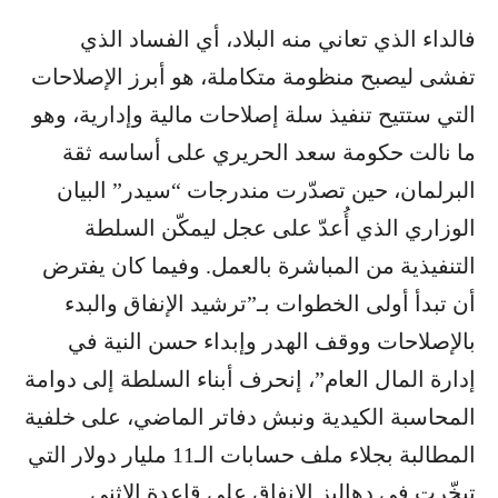
فالداء الذي تعاني منه البلاد، أي الفساد الذي
تفشى ليصبح منظومة متكاملة، هو أبرز الإصلاحات
التي ستتيح تنفيذ سلة إصلاحات مالية وإدارية، وهو
ما نالت حكومة سعد الحريري على أساسه ثقة
البرلمان، حين تصدّرت مندرجات “سيدر” البيان
الوزاري الذي أُعدّ على عجل ليمكّن السلطة
التنفيذية من المباشرة بالعمل. وفيما كان يفترض
أن تبدأ أولى الخطوات بـ”ترشيد الإنفاق والبدء
بالإصلاحات ووقف الهدر وإبداء حسن النية في
إدارة المال العام”، إنحرف أبناء السلطة إلى دوامة
المحاسبة الكيدية ونبش دفاتر الماضي، على خلفية
المطالبة بجلاء ملف حسابات الـ11 مليار دولار التي
تبخّرت في دهاليز الإنفاق على قاعدة الإثني