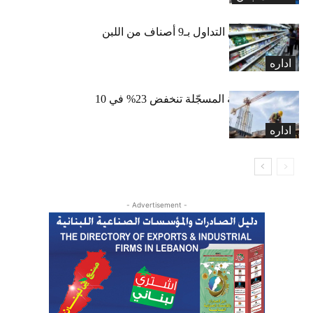
«الاقتصاد» تعلّق التداول بـ9 أصناف من اللبن
واللبنة
اداره
الرخص العقارية المسجّلة تنخفض 23% في 10
أشهر
اداره
- Advertisement -