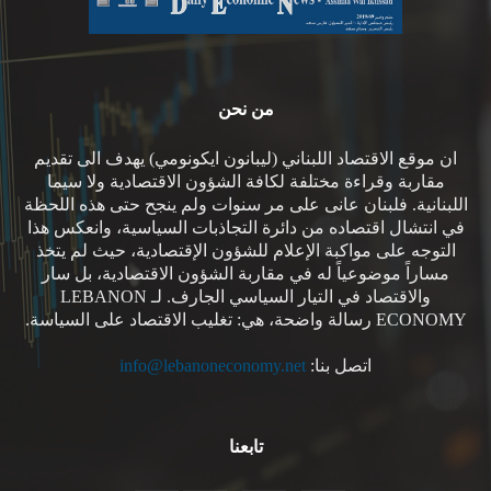
من نحن
ان موقع الاقتصاد اللبناني (ليبانون ايكونومي) يهدف الى تقديم
مقاربة وقراءة مختلفة لكافة الشؤون الاقتصادية ولا سيما
اللبنانية. فلبنان عانى على مر سنوات ولم ينجح حتى هذه اللحظة
في انتشال اقتصاده من دائرة التجاذبات السياسية، وانعكس هذا
التوجه على مواكبة الإعلام للشؤون الإقتصادية، حيث لم يتخذ
مساراً موضوعياً له في مقاربة الشؤون الاقتصادية، بل سار
والاقتصاد في التيار السياسي الجارف. لـ LEBANON
ECONOMY رسالة واضحة، هي: تغليب الاقتصاد على السياسة.
اتصل بنا:
info@lebanoneconomy.net
تابعنا