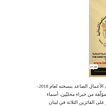
أعلنت لجنة التحكيم في ختام مبادرة تحدّي ريادي الأعمال الصاعد بنسخته لعام 2018-
لمؤلّفة من خبراء محليّين، أسماء
ى الفائزين الثلاثة في لبنان