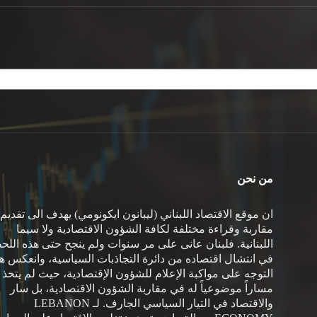
من نحن
ان موقع الاقتصاد اللبناني (ليبانون ايكونومي) يهدف الى تقديم
مقاربة وقراءة مختلفة لكافة الشؤون الاقتصادية ولا سيما
اللبنانية. فلبنان عانى على مر سنوات ولم ينجح حتى هذه اللح
في انتشال اقتصاده من دائرة التجاذبات السياسية، وانعكس هذ
التوجه على مواكبة الإعلام للشؤون الإقتصادية، حيث لم يتخذ
مساراً موضوعياً له في مقاربة الشؤون الاقتصادية، بل سار
والاقتصاد في التيار السياسي الجارف. لـ LEBANON