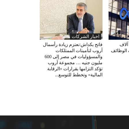
اخبار الشركات
آلاف
فاتح بكداش:نعتزم زيادة رأسمال
 الوظائف
آروب لتأمينات الممتلكات
والمسؤوليات في مصر إلى 600
مليون جنيه … مجموعة آروب
تؤكد التزامها بقرارات «الرقابة
المالية» وتخطط للتوسع...