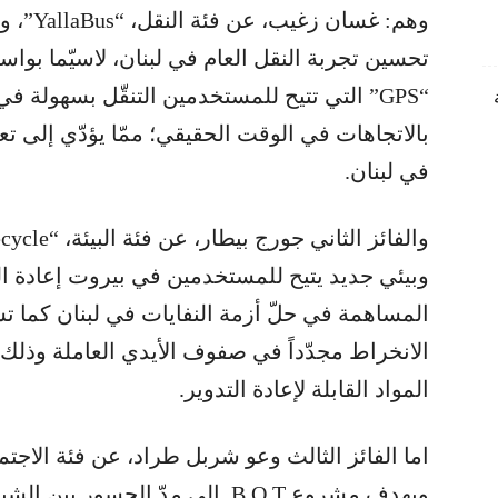
وهم: غسا
تحسين تجربة النقل العام في لبنان، لاسيّما بواس
“GPS” التي تتيح للمستخدمين التنقّل بسهولة 
بالاتجاهات في الوقت الحقيقي؛ ممّا يؤدّي إلى ت
في لبنان.
وبيئي جديد يتيح للمستخدمين في بيروت إعادة التد
المساهمة في حلّ أزمة النفايات في لبنان كما ت
الانخراط مجدّداً في صفوف الأيدي العاملة وذ
المواد القابلة لإعادة التدوير.
ويهدف مشروع B.O.T. إلى مدّ الجس