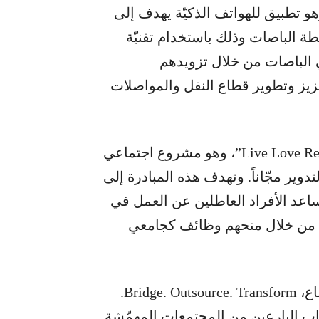
ن زغيب، عن فئة النقل، “YallaBus”، وهو تطبيق للهواتف الذكيّة يهدف إلى
طة الباصات وذلك باستخدام تقنيّة
في الباصات من خلال تزويدهم
عزيز وتطوير قطاع النقل والمواصلات
والفائز الثاني جورج بيطار، عن فئة البيئة، “Live Love Recycle”، وهو مشروع اجتماعي
وير مجّاناً. وتهدف هذه المبادرة إلى
ساعد الأفراد العاطلين عن العمل في
لك من خلال منحهم وظائف كجامعي
اما الفائز الثالث وعو شربل طراد، عن فئة الاجتماع، Bridge. Outsource. Transform.
ور بين الشباب البارعين من المجتمعات المهمّشة