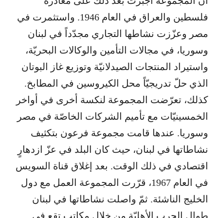
أنّ المجموعة أُجبرت بعد ذلك على مغادرة
فلسطين والعراق في العام 1946. واستثمرت في
مصر وعزّزت نشاطها التجاري مجدّداً في لبنان
وسوريا، في مجالات التأمين والوكالات البحريّة،
واستيراد المنتجات الصيدلانيّة وتوزيع غاز البوتان
الذي حلّ تدريجيّاً محل الكيروسين في المطابخ.
كذلك، تعرّضت المجموعة لنكسة أخرى في أواخر
الخمسينيّات مع تأميم الشركات الخاصّة في مصر
وسوريا. عندها قامت مجموعة فرعون بتكثيف
نشاطاتها في لبنان، حيث كان البلد في عزّ ازدهارٍ
اقتصادي في ذلك الوقت. بعد إغلاق قناة السويس
في العام 1967، قرّرت المجموعة العمل مع دول
الخليج الناشئة. ثمّ واصلت نشاطاتها في لبنان
طوال الحرب الأهليّة من خلال مكاتب تقع في