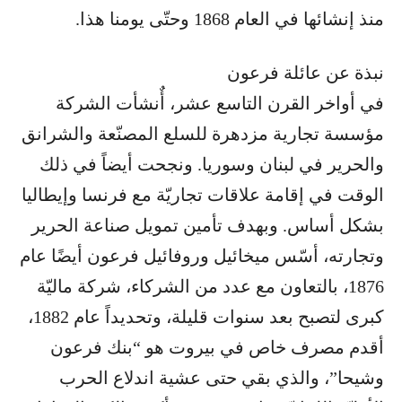
منذ إنشائها في العام 1868 وحتّى يومنا هذا.
نبذة عن عائلة فرعون
في أواخر القرن التاسع عشر، أٌنشأت الشركة
مؤسسة تجارية مزدهرة للسلع المصنّعة والشرانق
والحرير في لبنان وسوريا. ونجحت أيضاً في ذلك
الوقت في إقامة علاقات تجاريّة مع فرنسا وإيطاليا
بشكل أساس. وبهدف تأمين تمويل صناعة الحرير
وتجارته، أسّس ميخائيل وروفائيل فرعون أيضًا عام
1876، بالتعاون مع عدد من الشركاء، شركة ماليّة
كبرى لتصبح بعد سنوات قليلة، وتحديداً عام 1882،
أقدم مصرف خاص في بيروت هو “بنك فرعون
وشيحا”، والذي بقي حتى عشية اندلاع الحرب