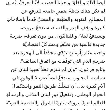
ايضاً الألمَ والقلقَ واحياناً الغضب، لأنّنا نعرفُ أنّه إن
لم تكن هناك يقظةُ ضميرٍ جامعة للترفعِ عن
المصالحِ الفئوية والضيّقة، والمضيِّ قُدماً بإصلاحاتٍ
كبيرة ووقفِ الهدرِ والفساد، ستدفعُ بيروت،
وسيدفعُ لبنانُ واللبنانيّون، من دونِ تفرقة، ضريبةً
جديدة قاسية من تخبّطٍ ومشاكلَ اقتصاديّة
واجتماعيّة ٍوأزماتٍ تؤدّي مجدّداً الى الهجرةِ بعد
ضريبةِ الدمِ التي توقّفت مع اتفاق الطائف”.
وتابع فرعون: “وإن لم نلتزم فعلاً تحييدَ لبنان عن
سياسة المحاور، سندفعُ ايضاً ضريبةَ الوقوعِ في
آلامٍ كبيرة بدل أن نسلُكَ طريقَ النمو واستكمالَ
الحوار الوطني، وتفعيلَ دورِ لبنان التلاقي والرسالةِ
للعالم لتعودَ بيروتُ منارةَ الشرقِ والعاصمةِ العربيّة