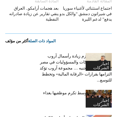
المقالة القادمة
المادة السابقة
اجتماع استثنائي لأغنياء سوريا
بعد هجمات أرامكو.. العراق
في شيراتون دمشق “والكل بدو
ينفي تقارير عن زيادة صادراته
يدفع” لدعم الليرة
النفطية
المواد ذات الصلة
أكثر من مؤلف
فاتح بكداش:نعتزم زيادة رأسمال آروب
لتأمينات الممتلكات والمسؤوليات في مصر
اخبار
الشركات
إلى 600 مليون جنيه … مجموعة آروب تؤكد
التزامها بقرارات «الرقابة المالية» وتخطط
للتوسع...
اكسا الشرق الاوسط تكرم موظفيها بغداء
احتفالا بالاعياد
اخبار
الشركات