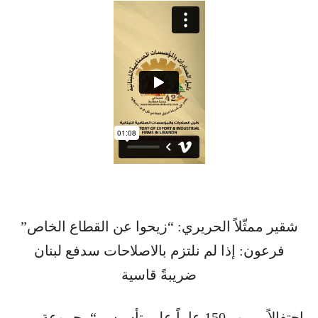
شقير ممثّلاً الحريري: “زيحوا عن القطاع الخاص”
فرعون: إذا لم نلتزم بالاصلاحات سدفع لبنان
ضريبةً قاسية
احتفالاً بمرور 150 عاماً على تأسيس “مجموعة