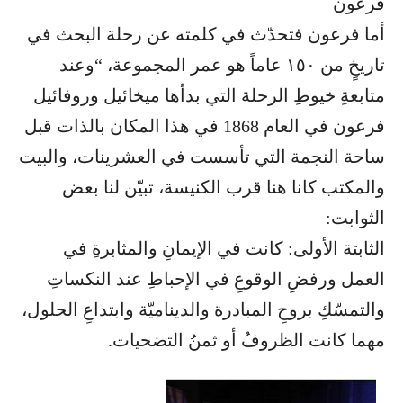
فرعون
أما فرعون فتحدّث في كلمته عن رحلة البحث في
تاريخٍ من ١٥٠ عاماً هو عمر المجموعة، “وعند
متابعةِ خيوطِ الرحلة التي بدأها ميخائيل وروفائيل
فرعون في العام 1868 في هذا المكان بالذات قبل
ساحة النجمة التي تأسست في العشرينات، والبيت
والمكتب كانا هنا قرب الكنيسة، تبيّن لنا بعض
الثوابت:
الثابتة الأولى: كانت في الإيمانِ والمثابرةِ في
العمل ورفضِ الوقوعِ في الإحباطِ عند النكساتِ
والتمسّكِ بروحِ المبادرة والديناميّة وابتداعِ الحلول،
مهما كانت الظروفُ أو ثمنُ التضحيات.