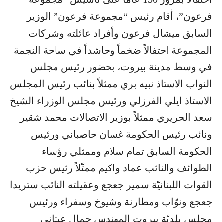
فرعون”، أقام رئيس “مجموعة فرعون” الوزير
السابق ميشال فرعون وأفراد عائلته وشركات
المجموعة احتفالاً ضخماً وحاشداً في ساحة النجمة
في وسط مدينة بيروت، بحضور رئيس مجلس
النواب الاستاذ نبيه بري ممثلاً بنائب رئيس المجلس
الاستاذ ايلي الفرزلي ورئيس مجلس الوزراء الشيخ
سعد الحريري ممثلاً بوزير الاتصالات محمد شقير
ونائب رئيس الحكومة غسان حاصباني ورئيس
الحكومة السابق تمام سلام وممثلي رؤساء
الطوائف والنائب عماد واكيم ممثّلاً رئيس حزب
القوات اللبنانيّة سمير جعجع وعقيلته النائب ستريدا
جعجع ونوّاب ومطارنة وشيوخ وسفراء ورئيس
مجلس بلديّة بيروت المهندس جمال عيتاني