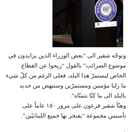
وتوجّه شقير الى “بعض الوزراء الذين يزايدون في
موضوع الضرائب” بالقول “زيحوا عن القطاع
الخاص ليستمرّ هذا البلد، فعلى الرغم من كلّ شيء
ما زلنا مؤمنين ومستمرّين وسننهض من جديد
بالبلد الى ما كنّا نتمنّاه”.
وهنّأ شقير فرعون على مرور ١٥٠ عاماً على
تأسيس مجموعة “يفتخر بها جميع اللبنانيّين”.