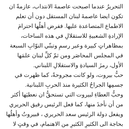
التحريرُ عندما اصبحت عاصمةَ الانتداب، عازمةً ان
تكون ايضا عاصمةَ لبنان المستقل دون أن تعلم
الاطماع المتصاعدة عليها. ففرض أهلُها احترامَ
الإرادةِ الشعبيةِ للاستقلالِ في هذه الساحات،
بمظاهراتٍ كبيرة وعبر رسمِ وتبنّي النوّابِ السبعة
في المجلس المحاصَر ومن ثمّ كلِّ لبنان علمَها
الأول، رمزَ السيادةِ والاستقلالِ اللبناني.
حبُّ بيروت، ولو كانت مجروحةً، كما ظهرت في
جسمِها الجراحُ الكثيرة منذ الحربِ اللبنانية.
وحبُّ العطاءِ لبيروت التي تستحقُّ ان نعطيَها أكثر
من أن نأخذَ منها، كما فعل الرئيس رفيق الحريري
ويفعل دولة الرئيس سعد الحريري ، فبيروتُ وأهلُها
بحاجة الى الكثيرِ الكثيرِ من الاهتمام، في وقتٍ لا