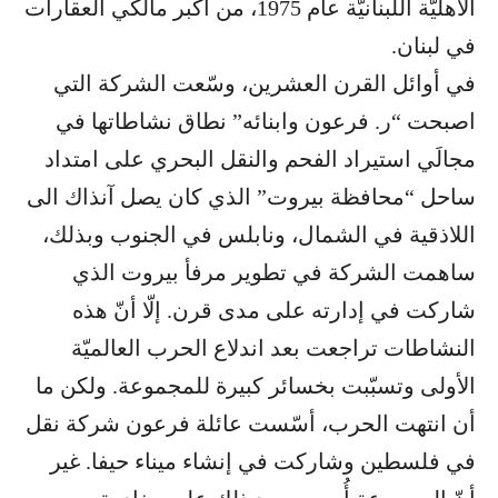
الأهليّة اللبنانيّة عام 1975، من أكبر مالكي العقارات
في لبنان.
في أوائل القرن العشرين، وسّعت الشركة التي
اصبحت “ر. فرعون وابنائه” نطاق نشاطاتها في
مجالَي استيراد الفحم والنقل البحري على امتداد
ساحل “محافظة بيروت” الذي كان يصل آنذاك الى
اللاذقية في الشمال، ونابلس في الجنوب وبذلك،
ساهمت الشركة في تطوير مرفأ بيروت الذي
شاركت في إدارته على مدى قرن. إلّا أنّ هذه
النشاطات تراجعت بعد اندلاع الحرب العالميّة
الأولى وتسبّبت بخسائر كبيرة للمجموعة. ولكن ما
أن انتهت الحرب، أسّست عائلة فرعون شركة نقل
في فلسطين وشاركت في إنشاء ميناء حيفا. غير