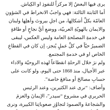
يرى فيها البعضُ إلا مركزاً للنفوذِ او الكِباش.
أما الثابتة الثالثة: فهي واجبُ الانخراط في الشؤونِ
العامّة بكلِّ أشكالِها، من اجلِ بيروتَ وأهلِها ولبنان
والايمان بالهويّةِ العربيّة، ووضعِ أيَّ نجاحٍ أو طاقةٍ
في خدمةِ المصلحةِ العامة وليس العكس، ليبقى
الضميرُ حيّاً في كلِّ عملٍ يُنجز، إن كان في القطاعِ
الخاص او في خدمةِ المجتمع.
ولم نرَ خلال الرحلةِ انقطاعاً لهذه الروحيّة والاداء
عبر الأجيال، منذ 1868 حتى اليوم، ولو كانت على
حسابِ مصالحَ أو منافعَ خاصة”.
وأضاف: “نرى عند الكثيرين، وعند الرئيس
الحريري في مشروع “سيدر”، الإيمانَ والعزمَ
والشجاعةَ والصمودَ لتجاوُزِ صعوباتِنا الكبيرة، ونرى