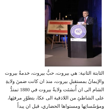
الثابتة الثانية: هي بيروت، حبُّ بيروت، خدمةُ بيروت
والإيمانُ بمستقبلِ بيروت، منذ ان كانت ضمنَ ولايةِ
الشام الى ان أُنشئت ولايةُ بيروت في 1880 تمتدُّ
على الشاطئِ من اللاذقية الى عكا، بتطوّرِ مرفئِها،
ومؤسّساتِها ومستواها الحضاري، قبل ان يبدأَ