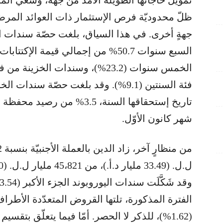
ظلّ محدوديّة فرص الإستثمار ذات العوائد المرضية
جهةٍ أخرى. في هذا السياق، بلغت حصّة سندات الخ
السبع سنوات 50.7% من إجمالي قيمة الإ
فئة السنتين (9.1%). وقد بلغت حصّة سندا
تاريخ إستحقاقها السنة، 3.5% م
شهر كانون الأوّل.
(1.62%)، للذكر لا الحصر. أمّا فيما يتعلّق بتقس