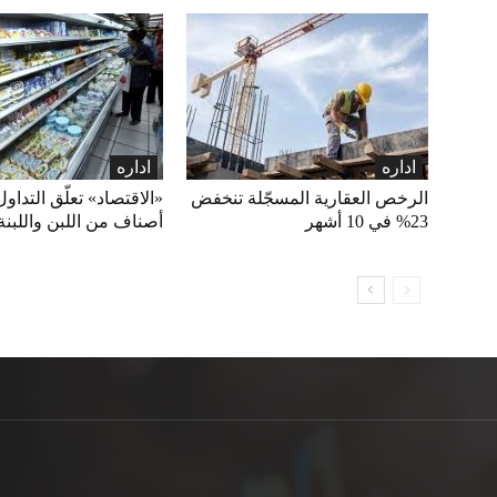
اداره
اداره
الرخص العقارية المسجّلة تنخفض
23% في 10 أشهر
أصناف من اللبن واللبنة