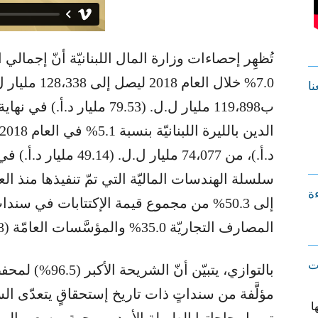
تُظهِر إحصاءات وزارة المال اللبنانيّة أنّ إجمالي 
نا
د.أ.)، من 74،077 مليار 
ءة
إلى 50.3% من مجموع قيمة الإكتتابات في سندات
المصارف التجاريّة 35.0% والمؤسَّسات العامّة (12.8%).
ت
بالتوازي، يتبيّن 
مؤلَّفة من سنداتٍ ذات تاريخ إستحقاقٍ يتعدّى ال
ا
تمويل حاجاتها الطويلة الأمد من جهة، وسعي المس