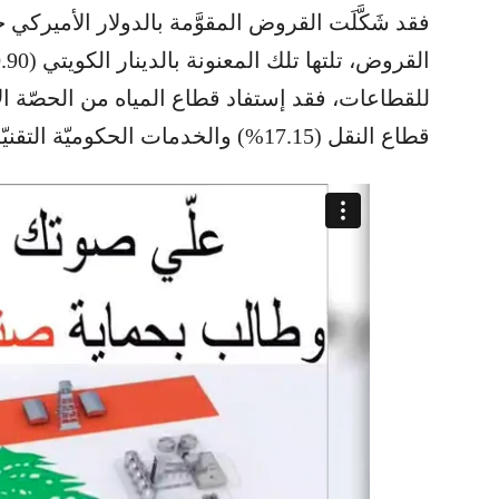
قطاع النقل (17.15%) والخدمات الحكوميّة التقنيّة والعامّة (15.45%).