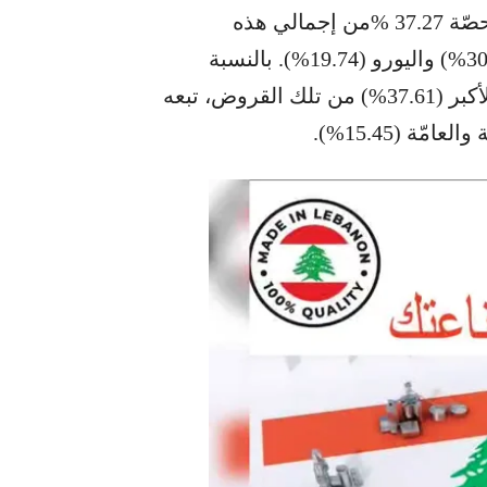
فقد شَكَّلَت القروض المقوَّمة بالدولار الأميركي حصّة 37.27 %من إجمالي هذه
القروض، تلتها تلك المعنونة بالدينار الكويتي (30.90%) واليورو (19.74%). بالنسبة
للقطاعات، فقد إستفاد قطاع المياه من الحصّة الأكبر (37.61%) من تلك القروض، تبعه