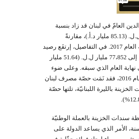
الدين العامّ في لبنان قد زاد بنسبة
7.0% خلال العام 2018 ليصل إلى 128،338 مليار ل.ل. (85.13 مليار د.أ.)، مقارنةً
ب119،898 مليار ل.ل. (79.53 مليار د.أ.) في نهاية العام 2017. في التفاصيل، إرتفَع رصيد
الدين بالليرة اللبنانيّة بنسبة 5.1% في العام 2018 إلى 77،852 مليار ل.ل. (51.64 مليار
ل.ل. (49.14 مليار د.أ.) في نهاية العام الذي سبقه. وعلى ضوء
سلسلة الهندسات الماليّة التي تمّ تنفيذها منذ العام 2016، فقد نَمَت حصّة مصرف لبنان
 الخزينة بالليرة اللبنانيّة، تلتها حصّة
أنّ الشريحة الأكبر (96.5%) لمحفظة سندات الخزينة بالعملة الوطنيّة
سنة، الأمر الذي يساعد الدولة على
تثمرين وراء إيجاد فوائد جذّابة في