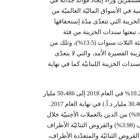
 في الأسواق الماليّة العالميّة من
زينة التي تتعدّى مدّة إستحقاقها
كتتابات، تبعتها سندات الخزينة من فئة
الخمس سنوات (23.2%)، وسندات الخزينة من فئة الثلاث سنوات (13.5%)، وتلك من
ت الخزينة القصيرة الأمد، والتي لا يتعدّى
ن رصيد محفظة سندات الخزينة اللبنانيّة كما في نهاية
من منظارٍ آخر، زاد الدين بالعملة الأجنبيّة بنسبة 10.2% في العام 2018 إلى 50،486 مليار
ل.ل. (33.49 مليار د.أ.)، من 45،821 مليار ل.ل. (30.40 مليار د.أ.) في نهاية العام 2017.
وقد شَكَّلَت سندات اليوروبوند الجزء الأكبر (93.54%) من الدين بالعملات الأجنبيّة خلال
الفترة المذكورة، تلتها القروض المتعدّدة الأطراف (3.98%) والقروض الثنائيّة الأطراف
يم القروض الثنائيّة والمتعدّدة الأطراف،