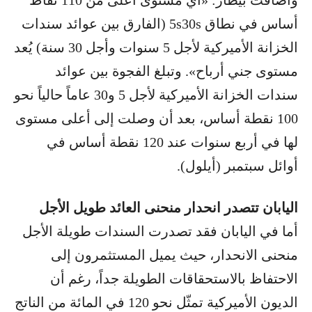
وأضافت بيطار: «أي مستوى أعلى من 110 نقاط
أساس في نطاق 5s30s (الفارق بين عوائد سندات
الخزانة الأميركية لأجل 5 سنوات وأجل 30 سنة) يُعد
مستوى جني أرباح». وتبلغ الفجوة بين عوائد
سندات الخزانة الأميركية لأجل 5 و30 عاماً حالياً نحو
100 نقطة أساس، بعد أن وصلت إلى أعلى مستوى
لها في أربع سنوات عند 120 نقطة أساس في
أوائل سبتمبر (أيلول).
اليابان تتصدر انحدار منحنى العائد طويل الأجل
أما في اليابان فقد تصدرت السندات طويلة الأجل
منحنى الانحدار، حيث يميل المستثمرون إلى
الاحتفاظ بالاستحقاقات الطويلة جداً، رغم أن
الديون الأميركية تمثّل نحو 120 في المائة من الناتج