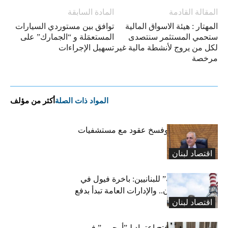
المقالة القادمة
المادة السابقة
المهتار : هيئة الاسواق المالية
توافق بين مستوردي السيارات
ستحمي المستثمر سنتصدى
المستعمَلة و “الجمارك” على
لكل من يروج لأنشطة مالية غير
تسهيل الإجراءات
مرخصة
المواد ذات الصلة
أكثر من مؤلف
كركي: إنذارات وفسخ عقود مع مستشفيات
مخالفة
اقتصاد لبنان
بشرى “كهربائية” للبنانيين: باخرة فيول في
طريقها إلى لبنان.. والإدارات العامة تبدأ بدفع
اقتصاد لبنان
متوجباتها
لجنة المال تقرّ فتح اعتماد لـ”أوجيرو” في