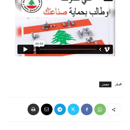
الديار
مصدر