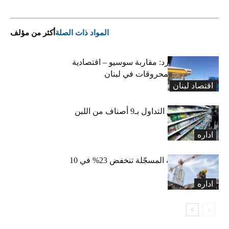
المواد ذات الصلة
أكثر من مؤلف
التضخم المستورد: مقاربة سوسيو – اقتصادية
لارتفاع أسعار المحروقات في لبنان
اقتصاد لبنان
«الاقتصاد» تعلّق التداول بـ9 أصناف من اللبن
واللبنة
اداره
الرخص العقارية المسجّلة تنخفض 23% في 10
أشهر
اداره