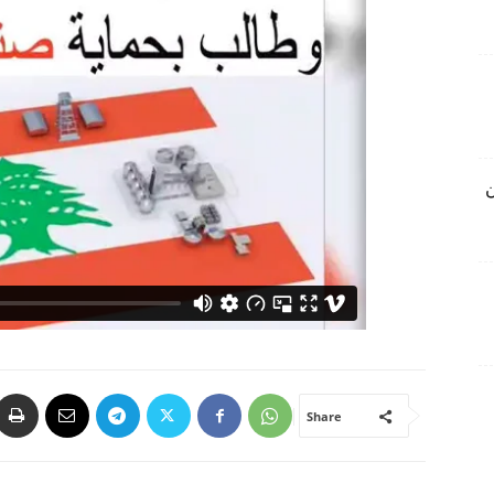
ن
Share