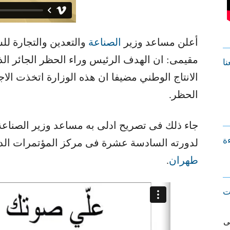
أعلن مساعد وزیر ​
الصناعة
​ والتعدین والتجارة ل
مقیمی: ان الهدف الرئیس وراء الحظر الجائر ال
نا
الانتاج الوطني مضیفا ان هذه الوزارة اتخذت ال
الحظر.
جاء ذلك فی تصریح ادلى به مساعد وزیر الصناعة 
ءة
لدورته السادسة عشرة فی مركز المؤتمرات الدولی
طهران
​.
ت
ى