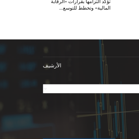
تؤكد التزامها بقرارات «الرقابة
المالية» وتخطط للتوسع...
الأرشيف